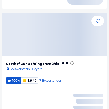
Gasthof Zur Behringersmühle
Gößweinstein
·
Bayern
7
Bewertungen
100%
5,9
/ 6