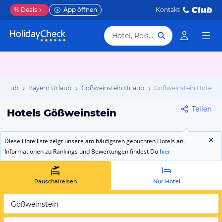
%
Deals
App öffnen
Kontakt
Hotel, Reiseziel
Urlaub
Bayern Urlaub
Gößweinstein Urlaub
Gößweinstein Hotels
Teilen
Hotels Gößweinstein
Diese Hotelliste zeigt unsere am häufigsten gebuchten Hotels an.
Informationen zu Rankings und Bewertungen findest Du
hier
Pauschalreisen
Nur Hotel
Gößweinstein