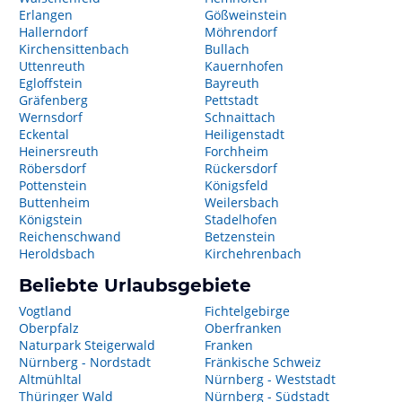
Erlangen
Gößweinstein
Hallerndorf
Möhrendorf
Kirchensittenbach
Bullach
Uttenreuth
Kauernhofen
Egloffstein
Bayreuth
Gräfenberg
Pettstadt
Wernsdorf
Schnaittach
Eckental
Heiligenstadt
Heinersreuth
Forchheim
Röbersdorf
Rückersdorf
Pottenstein
Königsfeld
Buttenheim
Weilersbach
Königstein
Stadelhofen
Reichenschwand
Betzenstein
Heroldsbach
Kirchehrenbach
Beliebte Urlaubsgebiete
Vogtland
Fichtelgebirge
Oberpfalz
Oberfranken
Naturpark Steigerwald
Franken
Nürnberg - Nordstadt
Fränkische Schweiz
Altmühltal
Nürnberg - Weststadt
Thüringer Wald
Nürnberg - Südstadt