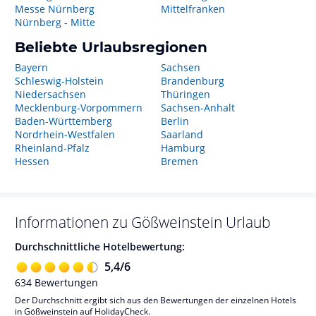
Messe Nürnberg
Mittelfranken
Nürnberg - Mitte
Beliebte Urlaubsregionen
Bayern
Sachsen
Schleswig-Holstein
Brandenburg
Niedersachsen
Thüringen
Mecklenburg-Vorpommern
Sachsen-Anhalt
Baden-Württemberg
Berlin
Nordrhein-Westfalen
Saarland
Rheinland-Pfalz
Hamburg
Hessen
Bremen
Informationen zu
Gößweinstein
Urlaub
Durchschnittliche Hotelbewertung:
5,4
/
6
634
Bewertungen
Der Durchschnitt ergibt sich aus den Bewertungen der einzelnen Hotels
in Gößweinstein auf HolidayCheck.