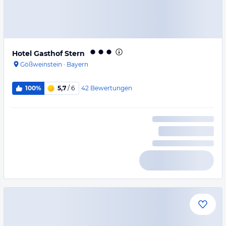
Hotel Gasthof Stern
Gößweinstein
·
Bayern
42
Bewertungen
100%
5,7
/ 6