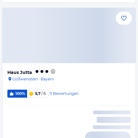
Haus Jutta
Gößweinstein
·
Bayern
11
Bewertungen
100%
5,7
/ 6