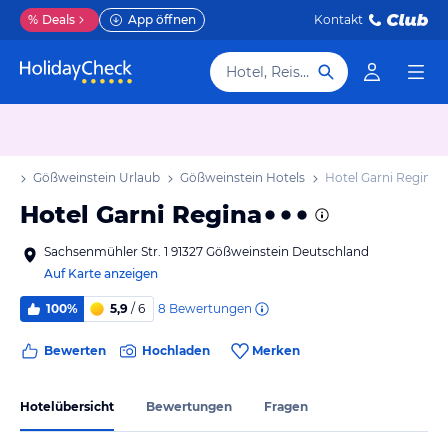
%
Deals
App öffnen
Kontakt
Hotel, Reiseziel
ub
Gößweinstein Urlaub
Gößweinstein Hotels
Hotel Garni Regina
Hotel Garni Regina
Sachsenmühler Str. 1 91327 Gößweinstein Deutschland
Auf Karte anzeigen
8
Bewertungen
100%
5,9
/ 6
Bewerten
Hochladen
Merken
Hotelübersicht
Bewertungen
Fragen