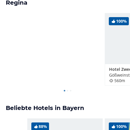
Regina
100%
Hotel Zwe
Gößweinst
560m
Beliebte Hotels in Bayern
88%
100%