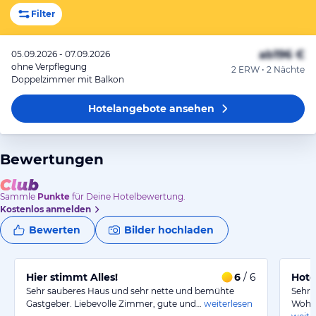
Filter
ab
196 €
05.09.2026 - 07.09.2026
ohne Verpflegung
2 ERW • 2 Nächte
Doppelzimmer mit Balkon
Hotelangebote
ansehen
Bewertungen
Sammle
Punkte
für Deine Hotelbewertung.
Kostenlos anmelden
Bewerten
Bilder hochladen
Hier stimmt Alles!
6
/ 6
Hote
Sehr sauberes Haus und sehr nette und bemühte
Sehr 
Gastgeber. Liebevolle Zimmer, gute und…
weiterlesen
Wohlf