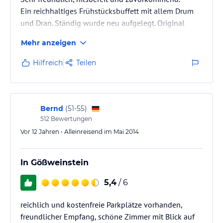
Ein reichhaltiges Frühstücksbuffett mit allem Drum
und Dran. Ständig wurde neu aufgelegt. Original
Säfte. Kaffee wird serviert und gerne nachgefüllt.
Mehr anzeigen
Sehr saubere Zimmer, wunderbare Betten, die nach
einer Wanderung eine Wohltat in der Nacht waren.
Hilfreich
Teilen
Super!
Bernd
(
51-55
)
512
Bewertungen
Vor 12 Jahren • Alleinreisend im Mai 2014
In Gößweinstein
5,4
/ 6
reichlich und kostenfreie Parkplätze vorhanden,
freundlicher Empfang, schöne Zimmer mit Blick auf