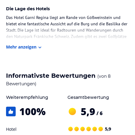
Die Lage des Hotels
Das Hotel Garni Regina liegt am Rande von Gößweinstein und
bietet eine fantastische Aussicht auf die Burg und die Basilika der
Stadt. Die Lage ist ideal für Radtouren und Wanderungen durch
den Naturpark Fränkische Schweiz. Zudem gibt es zwei Golfplätze
in einem Umkreis von 7 km.
Mehr anzeigen
Zimmer / Unterbringung im Hotel
Die Zimmer im Hotel Garni Regina sind individuell eingerichtet
und verfügen über ein eigenes Bad sowie Sat-TV. Die meisten
Informativste Bewertungen
(von
8
Zimmer bieten zudem einen Balkon, von dem aus Sie die schöne
Umgebung genießen können. Auf der 2. Etage steht ein
Bewertungen)
Kühlschrank und ein Wasserkocher zur gemeinschaftlichen
Nutzung zur Verfügung.
Weiterempfehlung
Gesamtbewertung
100
%
5,9
Gastronomie im Hotel
/ 6
Jeden Morgen wird im hellen Frühstücksraum des Hotels ein
köstliches Frühstück gegen Aufpreis serviert. Die Sonnenterrasse
Hotel
5,9
lädt dazu ein, das Frühstück unter freiem Himmel zu genießen. Im