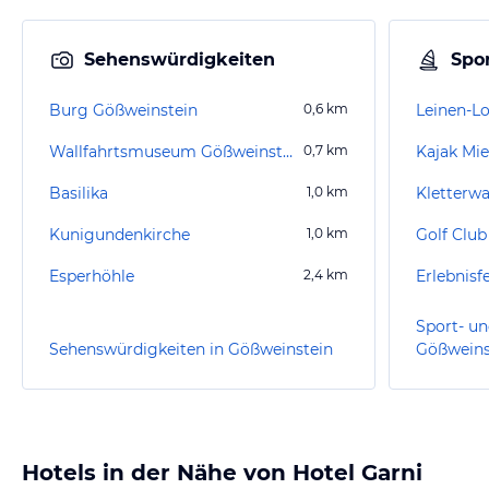
Sehenswürdigkeiten
Spor
Burg Gößweinstein
0,6
km
Leinen-L
Wallfahrtsmuseum Gößweinstein
0,7
km
Basilika
1,0
km
Kletterwa
Kunigundenkirche
1,0
km
Esperhöhle
2,4
km
Erlebnisf
Sport- un
Sehenswürdigkeiten in Gößweinstein
Gößweins
Hotels in der Nähe von Hotel Garni