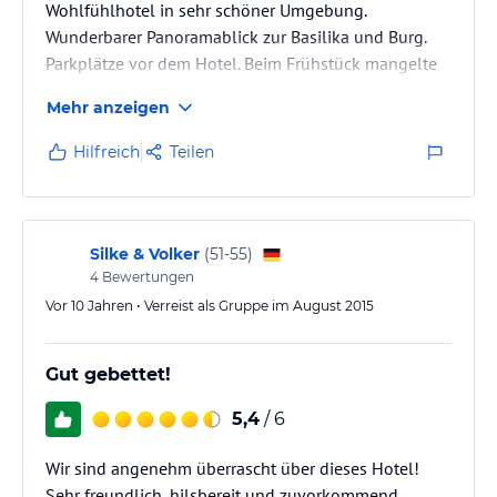
Wohlfühlhotel in sehr schöner Umgebung.
Wunderbarer Panoramablick zur Basilika und Burg.
Parkplätze vor dem Hotel. Beim Frühstück mangelte
es an nichts. Sehr schöne saubere gepflegte Zimmer.
Mehr anzeigen
Im Hotel herrscht eine familiäre Atmosphäre und die
Chefin des Hauses hilft gern bei Wandervorschlägen
Hilfreich
Teilen
und Sehenswürdigkeiten weiter. Wir kommen sehr
gern wieder.
Silke & Volker
(
51-55
)
4
Bewertungen
Vor 10 Jahren • Verreist als Gruppe im August 2015
Gut gebettet!
5,4
/ 6
Wir sind angenehm überrascht über dieses Hotel!
Sehr freundlich, hilsbereit und zuvorkommend.