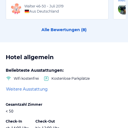
weite
Walter
46-50
•
Juli 2019
Aus Deutschland
Alle Bewertungen (
8
)
Hotel allgemein
Beliebteste Ausstattungen:
Wifi kostenfrei
Kostenlose Parkplätze
Weitere Ausstattung
Gesamtzahl Zimmer
< 50
Check-In
Check-Out
ab 14:00 Uhr
bis 12:00 Uhr