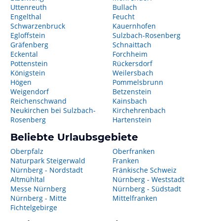
Uttenreuth
Bullach
Engelthal
Feucht
Schwarzenbruck
Kauernhofen
Egloffstein
Sulzbach-Rosenberg
Gräfenberg
Schnaittach
Eckental
Forchheim
Pottenstein
Rückersdorf
Königstein
Weilersbach
Högen
Pommelsbrunn
Weigendorf
Betzenstein
Reichenschwand
Kainsbach
Neukirchen bei Sulzbach-
Kirchehrenbach
Rosenberg
Hartenstein
Beliebte Urlaubsgebiete
Oberpfalz
Oberfranken
Naturpark Steigerwald
Franken
Nürnberg - Nordstadt
Fränkische Schweiz
Altmühltal
Nürnberg - Weststadt
Messe Nürnberg
Nürnberg - Südstadt
Nürnberg - Mitte
Mittelfranken
Fichtelgebirge