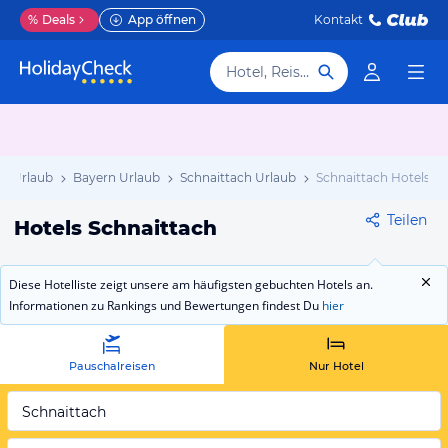
%
Deals
App öffnen
Kontakt
Hotel, Reiseziel
d Urlaub
Bayern Urlaub
Schnaittach Urlaub
Schnaittach Hotels
Teilen
Hotels Schnaittach
Diese Hotelliste zeigt unsere am häufigsten gebuchten Hotels an.
Informationen zu Rankings und Bewertungen findest Du
hier
Pauschalreisen
Nur Hotel
Schnaittach