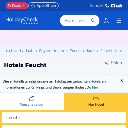
%
Deals
App öffnen
Kontakt
Hotel, Reiseziel
Deutschland Urlaub
Bayern Urlaub
Feucht Urlaub
Feucht Hotels
Teilen
Hotels Feucht
Diese Hotelliste zeigt unsere am häufigsten gebuchten Hotels an.
Informationen zu Rankings und Bewertungen findest Du
hier
Pauschalreisen
Nur Hotel
Feucht