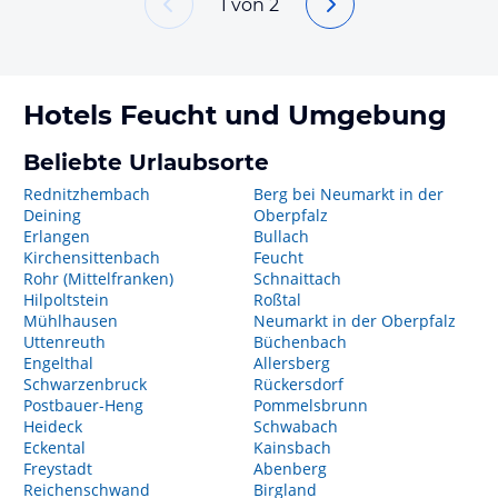
1
von
2
Hotels
Feucht
und Umgebung
Beliebte Urlaubsorte
Rednitzhembach
Berg bei Neumarkt in der
Deining
Oberpfalz
Erlangen
Bullach
Kirchensittenbach
Feucht
Rohr (Mittelfranken)
Schnaittach
Hilpoltstein
Roßtal
Mühlhausen
Neumarkt in der Oberpfalz
Uttenreuth
Büchenbach
Engelthal
Allersberg
Schwarzenbruck
Rückersdorf
Postbauer-Heng
Pommelsbrunn
Heideck
Schwabach
Eckental
Kainsbach
Freystadt
Abenberg
Reichenschwand
Birgland