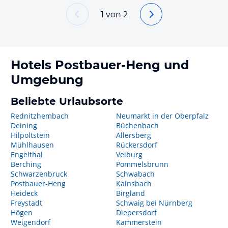
1
von
2
Hotels
Postbauer-Heng
und
Umgebung
Beliebte Urlaubsorte
Rednitzhembach
Neumarkt in der Oberpfalz
Deining
Büchenbach
Hilpoltstein
Allersberg
Mühlhausen
Rückersdorf
Engelthal
Velburg
Berching
Pommelsbrunn
Schwarzenbruck
Schwabach
Postbauer-Heng
Kainsbach
Heideck
Birgland
Freystadt
Schwaig bei Nürnberg
Högen
Diepersdorf
Weigendorf
Kammerstein