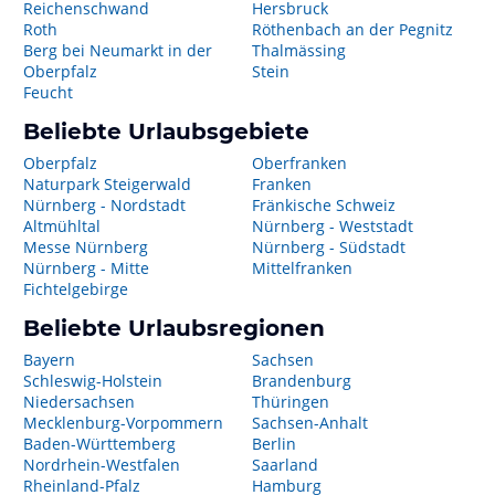
Reichenschwand
Hersbruck
Roth
Röthenbach an der Pegnitz
Berg bei Neumarkt in der
Thalmässing
Oberpfalz
Stein
Feucht
Beliebte Urlaubsgebiete
Oberpfalz
Oberfranken
Naturpark Steigerwald
Franken
Nürnberg - Nordstadt
Fränkische Schweiz
Altmühltal
Nürnberg - Weststadt
Messe Nürnberg
Nürnberg - Südstadt
Nürnberg - Mitte
Mittelfranken
Fichtelgebirge
Beliebte Urlaubsregionen
Bayern
Sachsen
Schleswig-Holstein
Brandenburg
Niedersachsen
Thüringen
Mecklenburg-Vorpommern
Sachsen-Anhalt
Baden-Württemberg
Berlin
Nordrhein-Westfalen
Saarland
Rheinland-Pfalz
Hamburg