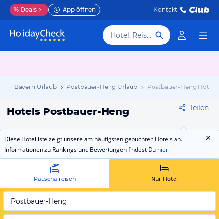
%
Deals
App öffnen
Kontakt
Hotel, Reiseziel
ub
Bayern Urlaub
Postbauer-Heng Urlaub
Postbauer-Heng Hotels
Teilen
Hotels Postbauer-Heng
Diese Hotelliste zeigt unsere am häufigsten gebuchten Hotels an.
Informationen zu Rankings und Bewertungen findest Du
hier
Pauschalreisen
Nur Hotel
Postbauer-Heng