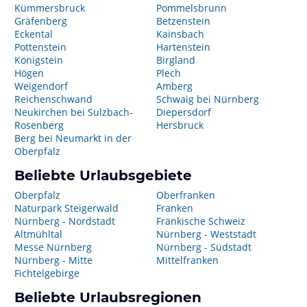
Kümmersbruck
Pommelsbrunn
Gräfenberg
Betzenstein
Eckental
Kainsbach
Pottenstein
Hartenstein
Königstein
Birgland
Högen
Plech
Weigendorf
Amberg
Reichenschwand
Schwaig bei Nürnberg
Neukirchen bei Sulzbach-
Diepersdorf
Rosenberg
Hersbruck
Berg bei Neumarkt in der
Oberpfalz
Beliebte Urlaubsgebiete
Oberpfalz
Oberfranken
Naturpark Steigerwald
Franken
Nürnberg - Nordstadt
Fränkische Schweiz
Altmühltal
Nürnberg - Weststadt
Messe Nürnberg
Nürnberg - Südstadt
Nürnberg - Mitte
Mittelfranken
Fichtelgebirge
Beliebte Urlaubsregionen