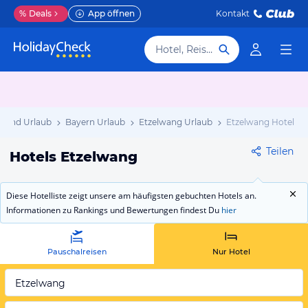
%
Deals
App öffnen
Kontakt
Hotel, Reiseziel
hland Urlaub
Bayern Urlaub
Etzelwang Urlaub
Etzelwang Hotels
Teilen
Hotels Etzelwang
Diese Hotelliste zeigt unsere am häufigsten gebuchten Hotels an.
Informationen zu Rankings und Bewertungen findest Du
hier
Pauschalreisen
Nur Hotel
Etzelwang