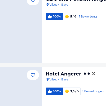
Vilseck
·
Bayern
1
Bewertung
100%
5
/ 6
Hotel Angerer
Vilseck
·
Bayern
3
Bewertungen
100%
3,8
/ 6