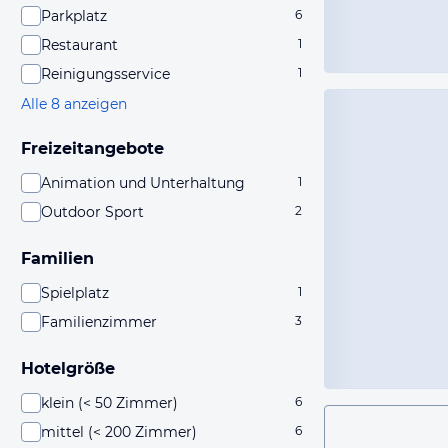
Parkplatz
6
Restaurant
1
Reinigungsservice
1
Alle 8 anzeigen
Freizeitangebote
Animation und Unterhaltung
1
Outdoor Sport
2
Familien
Spielplatz
1
Familienzimmer
3
Hotelgröße
klein (< 50 Zimmer)
6
mittel (< 200 Zimmer)
6