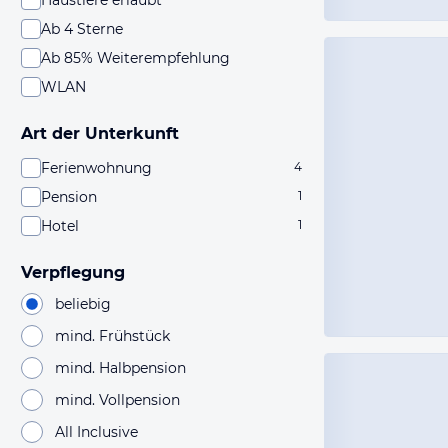
Haustiere erlaubt
Ab 4 Sterne
Ab 85% Weiterempfehlung
WLAN
Art der Unterkunft
Ferienwohnung
4
Pension
1
Hotel
1
Verpflegung
beliebig
mind. Frühstück
mind. Halbpension
mind. Vollpension
All Inclusive