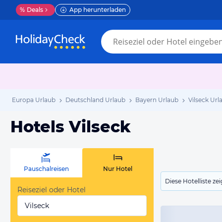
%
Deals
App herunterladen
Europa Urlaub
Deutschland Urlaub
Bayern Urlaub
Vilseck Url
Hotels Vilseck
Pauschalreisen
Nur Hotel
Diese Hotelliste z
Reiseziel oder Hotel
Vilseck