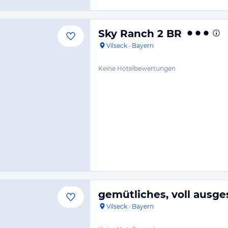
Sky Ranch 2 BR
Vilseck
·
Bayern
Keine Hotelbewertungen
gemütliches, voll ausge
Vilseck
·
Bayern