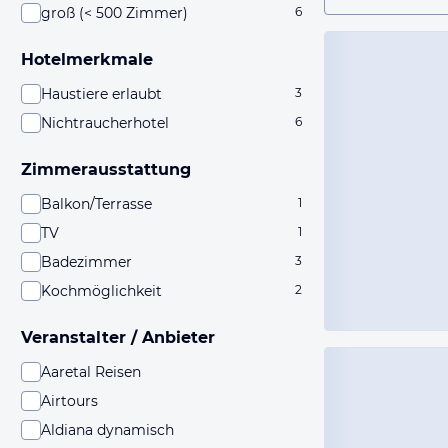
groß (< 500 Zimmer)
6
Hotelmerkmale
Haustiere erlaubt
3
Nichtraucherhotel
6
Zimmerausstattung
Balkon/Terrasse
1
TV
1
Badezimmer
3
Kochmöglichkeit
2
Veranstalter / Anbieter
Aaretal Reisen
Airtours
Aldiana dynamisch