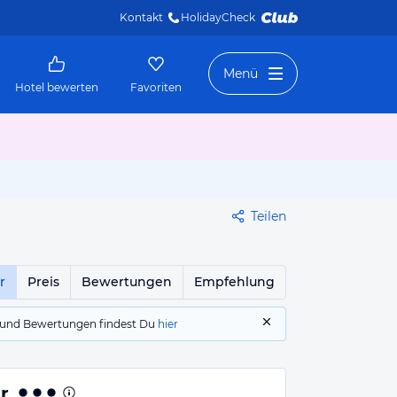
Kontakt
HolidayCheck 
Menü
Hotel bewerten
Favoriten
Teilen
r
Preis
Bewertungen
Empfehlung
gs und Bewertungen findest Du
hier
r