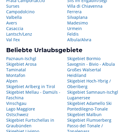
Prata Camportaccio
Sils im Engadin/Segl
Surses
Villa di Chiavenna
Campodolcino
Ferrera
Valbella
Silvaplana
Avers
Madesimo
Casaccia
Urmein
Lantsch/Lenz
Feldis
Val Fex
Albula/Alvra
Beliebte Urlaubsgebiete
Paznaun-Ischgl
Skigebiet Bormio
Skigebiet Arosa
Savognin - Bivio - Albula
Taminatal
Großes Walsertal
Montafon
Heidiland
Alpen
Skigebiet Hoch-Ybrig /
Skigebiet Arlberg in Tirol
Oberiberg
Skigebiet Mellau - Damüls -
Skigebiet Samnaun-Ischgl
Faschina
Luganersee
Vinschgau
Skigebiet Adamello Ski
Lago Maggiore
Pontedilegno-Tonale
Ostschweiz
Skigebiet Malbun
Skigebiet Furtschellas in
Skigebiet Flumserberg
Graubünden
Passo del Tonale /
Skigebiet Livigno
Tonalepass