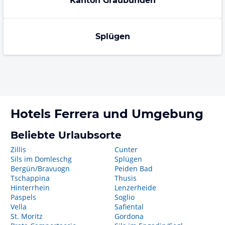
Kanton Graubünden
Splügen
Hotels
Ferrera
und Umgebung
Beliebte Urlaubsorte
Zillis
Cunter
Sils im Domleschg
Splügen
Bergün/Bravuogn
Peiden Bad
Tschappina
Thusis
Hinterrhein
Lenzerheide
Paspels
Soglio
Vella
Safiental
St. Moritz
Gordona