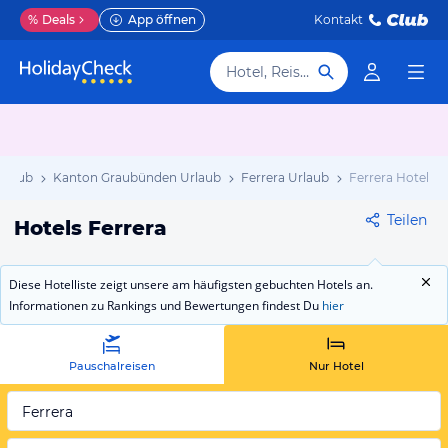
%
Deals
App öffnen
Kontakt
Hotel, Reiseziel
rlaub
Kanton Graubünden Urlaub
Ferrera Urlaub
Ferrera Hotels
Teilen
Hotels Ferrera
Diese Hotelliste zeigt unsere am häufigsten gebuchten Hotels an.
Informationen zu Rankings und Bewertungen findest Du
hier
Pauschalreisen
Nur Hotel
Ferrera