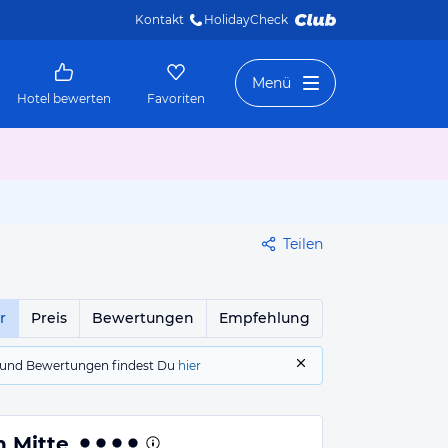
Kontakt
HolidayCheck 
Menü
Hotel bewerten
Favoriten
Teilen
r
Preis
Bewertungen
Empfehlung
gs und Bewertungen findest Du
hier
 Mitte