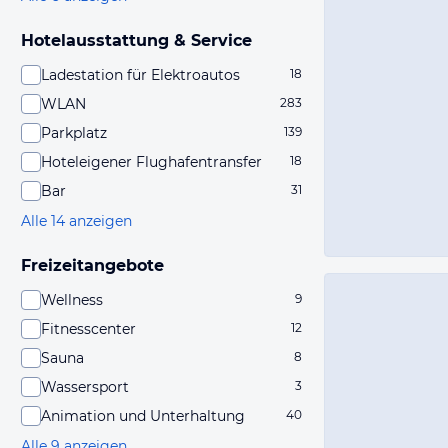
Hotelausstattung & Service
Ladestation für Elektroautos
18
WLAN
283
Parkplatz
139
Hoteleigener Flughafentransfer
18
Bar
31
Alle 14 anzeigen
Freizeitangebote
Wellness
9
Fitnesscenter
12
Sauna
8
Wassersport
3
Animation und Unterhaltung
40
Alle 9 anzeigen