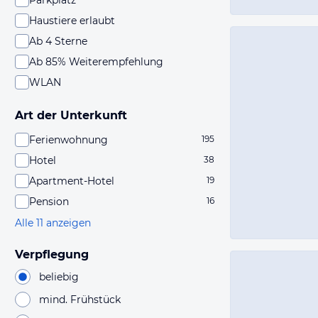
Parkplatz
Haustiere erlaubt
Ab 4 Sterne
Ab 85% Weiterempfehlung
WLAN
Art der Unterkunft
Ferienwohnung
195
Hotel
38
Apartment-Hotel
19
Pension
16
Alle 11 anzeigen
Verpflegung
beliebig
mind. Frühstück