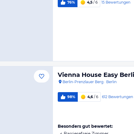
15
Bewertungen
76%
4,5
/ 6
Vienna House Easy Berl
Berlin-Prenzlauer Berg
·
Berlin
612
Bewertungen
98%
4,6
/ 6
Besonders gut bewertet:
Barrierefreie Zimmer