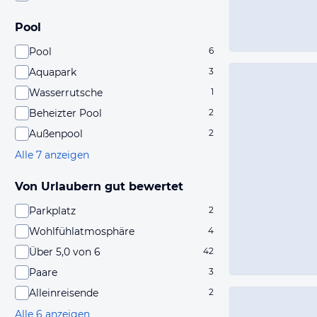
Pool
Pool
6
Aquapark
3
Wasserrutsche
1
Beheizter Pool
2
Außenpool
2
Alle 7 anzeigen
Von Urlaubern gut bewertet
Parkplatz
2
Wohlfühlatmosphäre
4
Über 5,0 von 6
42
Paare
3
Alleinreisende
2
Alle 6 anzeigen