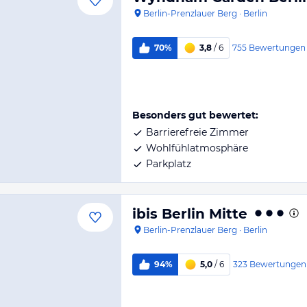
Berlin-Prenzlauer Berg
·
Berlin
755
Bewertungen
70%
3,8
/ 6
Besonders gut bewertet:
Barrierefreie Zimmer
Wohlfühlatmosphäre
Parkplatz
ibis Berlin Mitte
Berlin-Prenzlauer Berg
·
Berlin
323
Bewertungen
94%
5,0
/ 6