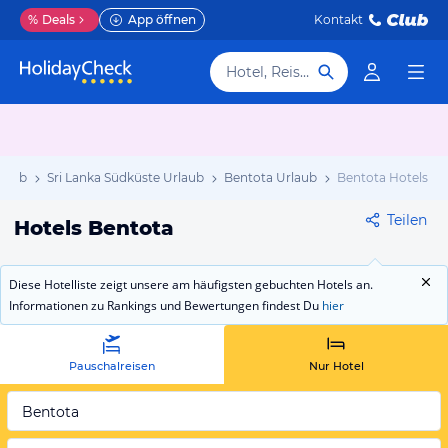
%
Deals
App öffnen
Kontakt
Hotel, Reiseziel
rlaub
Sri Lanka Südküste Urlaub
Bentota Urlaub
Bentota Hotels
Teilen
Hotels Bentota
Diese Hotelliste zeigt unsere am häufigsten gebuchten Hotels an.
Informationen zu Rankings und Bewertungen findest Du
hier
Pauschalreisen
Nur Hotel
Bentota