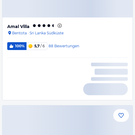
Amal Villa
Bentota
·
Sri Lanka Südküste
88
Bewertungen
100%
5,7
/ 6