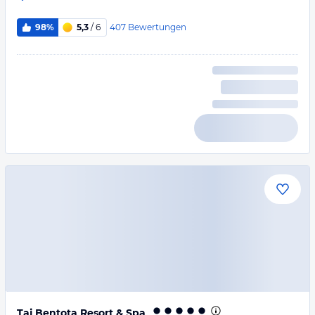
407
Bewertungen
98%
5,3
/ 6
Taj Bentota Resort & Spa