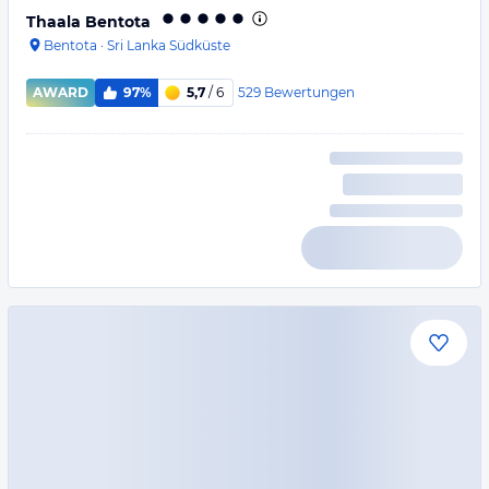
Thaala Bentota
Bentota
·
Sri Lanka Südküste
529
Bewertungen
AWARD
97%
5,7
/ 6