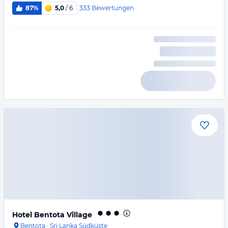
333
Bewertungen
87%
5,0
/ 6
Hotel Bentota Village
Bentota
·
Sri Lanka Südküste