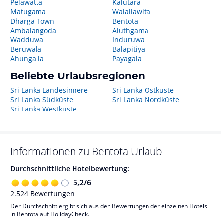
Pelawatta
Kalutara
Matugama
Walallawita
Dharga Town
Bentota
Ambalangoda
Aluthgama
Wadduwa
Induruwa
Beruwala
Balapitiya
Ahungalla
Payagala
Beliebte Urlaubsregionen
Sri Lanka Landesinnere
Sri Lanka Ostküste
Sri Lanka Südküste
Sri Lanka Nordküste
Sri Lanka Westküste
Informationen zu
Bentota
Urlaub
Durchschnittliche Hotelbewertung:
5,2
/
6
2.524
Bewertungen
Der Durchschnitt ergibt sich aus den Bewertungen der einzelnen Hotels
in Bentota auf HolidayCheck.