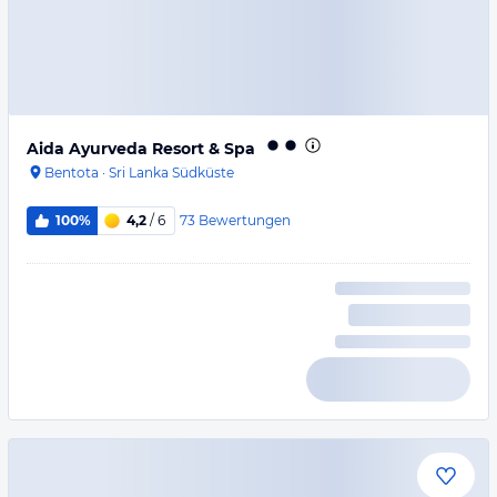
Aida Ayurveda Resort & Spa
Bentota
·
Sri Lanka Südküste
73
Bewertungen
100%
4,2
/ 6