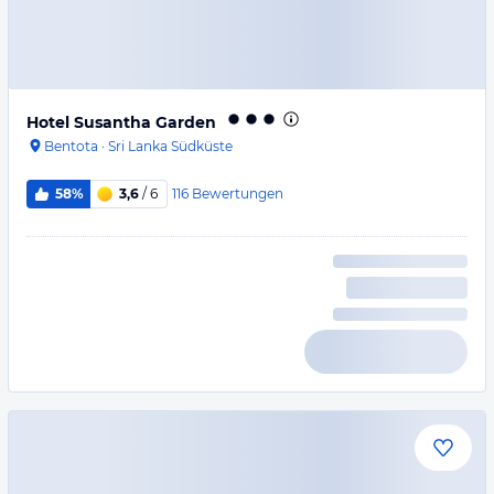
Hotel Susantha Garden
Bentota
·
Sri Lanka Südküste
116
Bewertungen
58%
3,6
/ 6