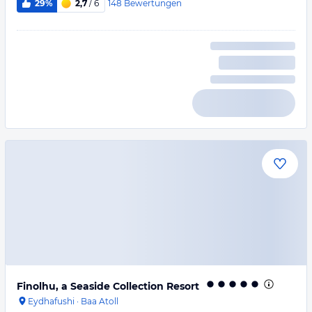
148
Bewertungen
29%
2,7
/ 6
Finolhu, a Seaside Collection Resort
Eydhafushi
·
Baa Atoll