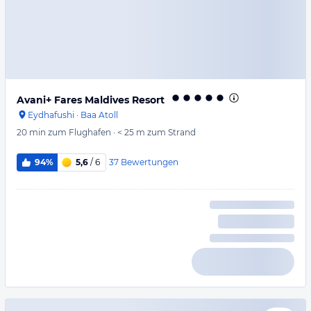
Avani+ Fares Maldives Resort
Eydhafushi
·
Baa Atoll
20 min
zum Flughafen
·
< 25 m
zum Strand
37
Bewertungen
94%
5,6
/ 6