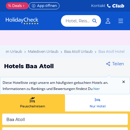
%
Deals
App öffnen
Kontakt
Hotel, Reiseziel
Asien Urlaub
Malediven Urlaub
Baa Atoll Urlaub
Baa Atoll Hotels
Teilen
Hotels Baa Atoll
Diese Hotelliste zeigt unsere am häufigsten gebuchten Hotels an.
Informationen zu Rankings und Bewertungen findest Du
hier
Pauschalreisen
Nur Hotel
Baa Atoll