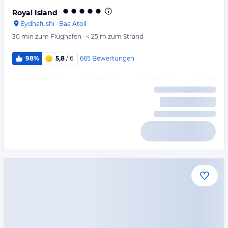
Royal Island
Eydhafushi
·
Baa Atoll
30 min
zum Flughafen
·
< 25 m
zum Strand
665
Bewertungen
98%
5,8
/ 6