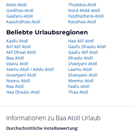
Male-Atoll
Thoddoo-Atoll
Goidhoo-Atoll
Nord-Malé-Atoll
Gaafaru-Atoll
Fasdhūtherē-Atoll
Kaashidhoo-Atoll
Rasdhoo-Atoll
Beliebte Urlaubsregionen
Kaafu Atoll
Haa Alif Atoll
Alif Alif Atoll
Gaafu Dhaalu Atoll
Alif Dhaal Atoll
Gaafu Alif Atoll
Baa Atoll
Dhaalu Atoll
Vaavu Atoll
Lhaviyani Atoll
Seenu Atoll / Addu Atoll
Laamu Atoll
Gnaviyani Atoll
Shaviyani Atoll
Noonu Atoll
Meemu Atoll
Raa Atoll
Faafu Atoll
Haa Dhaalu Atoll
Thaa Atoll
Informationen zu
Baa Atoll
Urlaub
Durchschnittliche Hotelbewertung: