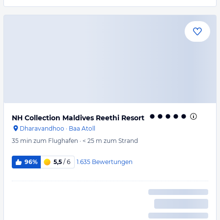
NH Collection Maldives Reethi Resort
Dharavandhoo
·
Baa Atoll
35 min
zum Flughafen
·
< 25 m
zum Strand
1.635
Bewertungen
96%
5,5
/ 6