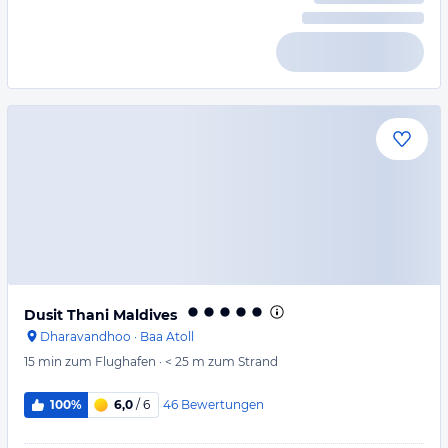
Dusit Thani Maldives
Dharavandhoo
·
Baa Atoll
15 min
zum Flughafen
·
< 25 m
zum Strand
46
Bewertungen
100%
6,0
/ 6