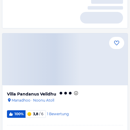
Villa Pandanus Velidhu
Manadhoo
·
Noonu Atoll
1
Bewertung
100%
3,8
/ 6