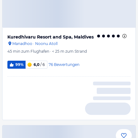
Kuredhivaru Resort and Spa, Maldives
Manadhoo
·
Noonu Atoll
45 min
zum Flughafen
·
< 25 m
zum Strand
76
Bewertungen
99%
6,0
/ 6