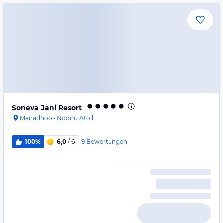
Soneva Jani Resort
Manadhoo
·
Noonu Atoll
9
Bewertungen
100%
6,0
/ 6