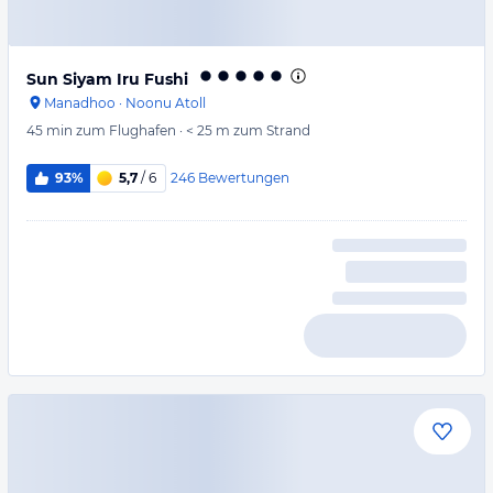
Sun Siyam Iru Fushi
Manadhoo
·
Noonu Atoll
45 min
zum Flughafen
·
< 25 m
zum Strand
246
Bewertungen
93%
5,7
/ 6