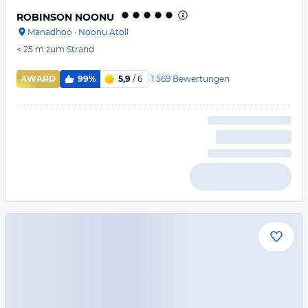
ROBINSON NOONU
Manadhoo
·
Noonu Atoll
< 25 m
zum Strand
1.569
Bewertungen
AWARD
99%
5,9
/ 6