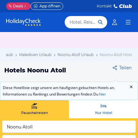
%
Deals
App öffnen
Kontakt
Hotel, Reiseziel
 Urlaub
Malediven Urlaub
Noonu Atoll Urlaub
Noonu Atoll Hotels
Teilen
Hotels Noonu Atoll
Diese Hotelliste zeigt unsere am häufigsten gebuchten Hotels an.
Informationen zu Rankings und Bewertungen findest Du
hier
Pauschalreisen
Nur Hotel
Noonu Atoll