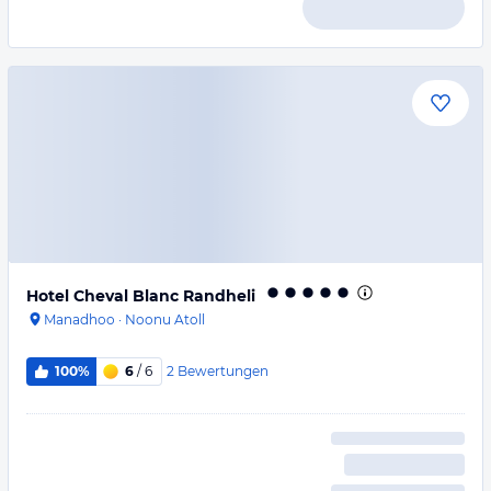
Hotel Cheval Blanc Randheli
Manadhoo
·
Noonu Atoll
2
Bewertungen
100%
6
/ 6