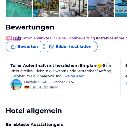
vom Hotelier, Mai 2020
Bewertungen
Sammle
Punkte
für Deine Hotelbewertung.
Kostenlos anmel
Bewerten
Bilder hochladen
Toller Aufenthalt mit herzlichem Empfang und familiä
6
/ 6
Richtig tolles Erlebnis! Wir waren Ende September / Anfang
Oktober im Four Seasons und…
weiterlesen
Daniele
36-40
•
Oktober 2024
Aus Deutschland
Hotel allgemein
Beliebteste Ausstattungen: