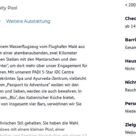
< 200
nity Pool
Chec
r
Weitere Ausstattung
ab 14
Barri
 einem Wasserflugzeug vom Flughafen Malé aus
Gesam
von einer atemberaubenden, zwei Kilometer
ten Stellen mit den Mantarochen und den
Haus
enter“, um dort mehr über unser Engagement für
Nicht
hren. Mit unserem PADI 5-Star IDC Centre
ekröntes Spa und Ayurveda-Zentrum, vielleicht
Nich
m „Passport to Adventure“ wollen wir den
Rauch
n und lieben, werden sie auch bewahren. In
en, „Blu“, das italienischer Küche bietet,
Pers
e von insgesamt vier Bars, verwöhnen wir Sie
Niede
vischen Stil gehalten. Sie haben die Wahl
Ziel
ows mit einem kleinen Pool, einer
Welln
illen und Familien-Strandvillen mit einem 12