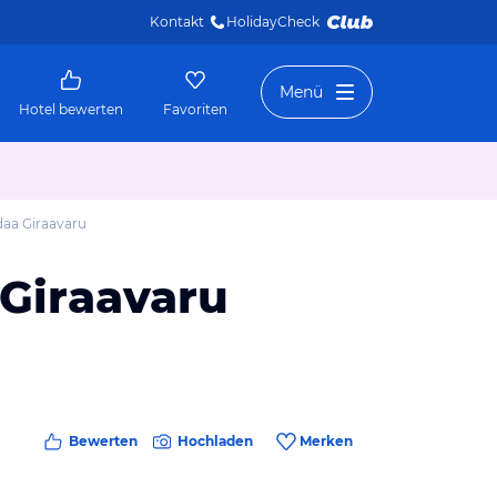
Kontakt
HolidayCheck 
Menü
Hotel bewerten
Favoriten
daa Giraavaru
 Giraavaru
Bewerten
Hochladen
Merken