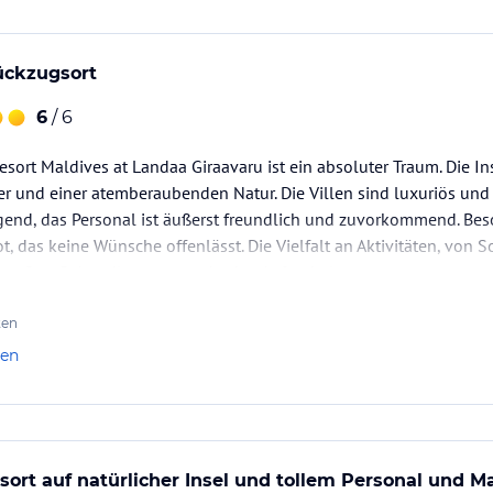
ückzugsort
6
/ 6
sort Maldives at Landaa Giraavaru ist ein absoluter Traum. Die Ins
er und einer atemberaubenden Natur. Die Villen sind luxuriös und b
agend, das Personal ist äußerst freundlich und zuvorkommend. Be
t, das keine Wünsche offenlässt. Die Vielfalt an Aktivitäten, von
den Spa-Behandlungen, macht den Aufenthalt…
ten
len
ort auf natürlicher Insel und tollem Personal und 