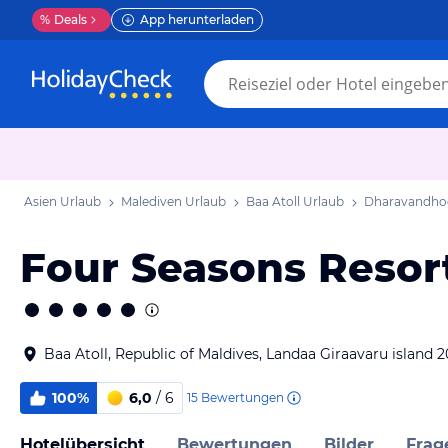
%
Deals
App herunterladen
Asien Urlaub
Malediven Urlaub
Baa Atoll Urlaub
Dharavandho
Four Seasons Resor
Baa Atoll, Republic of Maldives, Landaa Giraavaru island 
100%
6,0
/ 6
15
Bewertungen
Hotelübersicht
Bewertungen
Bilder
Frag