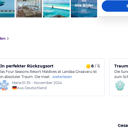
vom Hotelier, Mai 2020
Alle Bilder
(
61
)
den
rer Atmosphäre
Ein perfekter Rückzugsort
6
/ 6
Traumh
Das Four Seasons Resort Maldives at Landaa Giraavaru ist
Die Sunr
ein absoluter Traum. Die Insel…
weiterlesen
zum Sch
Maria
51-55
•
November 2024
Aus Deutschland
Gesa