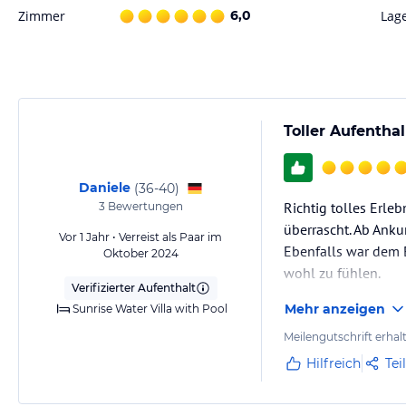
Zimmer
6,0
Lag
Toller Aufentha
Daniele
(
36-40
)
Richtig tolles Erle
3
Bewertungen
überrascht. Ab Anku
Vor 1 Jahr • Verreist als Paar im
Ebenfalls war dem E
Oktober 2024
wohl zu fühlen.
Verifizierter Aufenthalt
Mehr anzeigen
Sunrise Water Villa with Pool
Wir danken Euch vi
Meilengutschrift erhal
Hilfreich
Tei