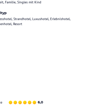
it, Familie, Singles mit Kind
ltyp
esshotel, Strandhotel, Luxushotel, Erlebnishotel,
ienhotel, Resort
ie
6,0