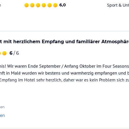
e
6,0
Sport & Un
lt mit herzlichem Empfang und familiärer Atmosphär
6
/ 6
bnis! Wir waren Ende September / Anfang Oktober im Four Seasons
nft in Malé wurden wir bestens und warmherzig empfangen und bis
mpfang im Hotel sehr herzlich, daher war es kein Problem sich z
elmals und kommen sehr sehr gerne wieder.
ten
len