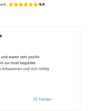
terh.
6,0
e
 und waren sehr positiv
 zur Insel begleitet.
u entspannen und sich richtig
Melden