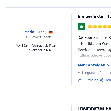
Ein perfekter R
Maria
(
51-55
)
Das Four Seasons Re
83
Bewertungen
kristallklarem Wass
Vor 1 Jahr • Verreist als Paar im
Service ist hervorr
November 2024
kulinarische Angebo
hin zu entspannen
Mehr anzeigen
Meilengutschrift erhal
Hilfreich
Tei
Traumhaftes Res