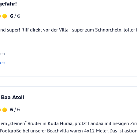
efahr!
6
/ 6
ind super! Riff direkt vor der Villa - super zum Schnorcheln, toller 
ten
len
 Baa Atoll
6
/ 6
nem „kleinen“ Bruder in Kuda Huraa, protzt Landaa mit riesigen Zim
ie Poolgröße bei unserer Beachvilla waren 4x12 Meter. Das ist astro