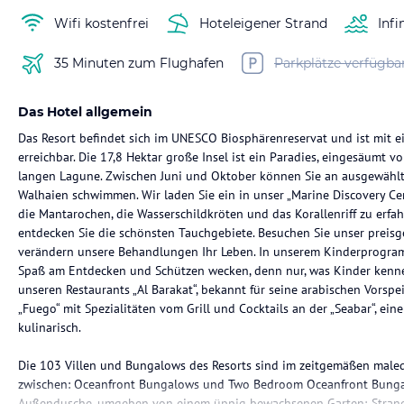
Wifi kostenfrei
Hoteleigener Strand
Infi
35 Minuten zum Flughafen
Parkplätze verfügba
Das Hotel allgemein
Das Resort befindet sich im UNESCO Biosphärenreservat und ist mit
erreichbar. Die 17,8 Hektar große Insel ist ein Paradies, eingesäumt 
langen Lagune. Zwischen Juni und Oktober können Sie an ausgewähl
Walhaien schwimmen. Wir laden Sie ein in unser „Marine Discovery C
die Mantarochen, die Wasserschildkröten und das Korallenriff zu erfa
entdecken Sie die schönsten Tauchgebiete. Besuchen Sie unser preisg
verändern unsere Behandlungen Ihr Leben. In unserem Kinderprogram
Spaß am Entdecken und Schützen wecken, denn nur, was Kinder kenne
unseren Restaurants „Al Barakat“, bekannt für seine arabischen Vorspeis
„Fuego“ mit Spezialitäten vom Grill und Cocktails an der „Seabar“, ein
kulinarisch.
Die 103 Villen und Bungalows des Resorts sind im zeitgemäßen maledi
zwischen: Oceanfront Bungalows und Two Bedroom Oceanfront Bungal
Außendusche, umgeben von einem üppig bewachsenen Garten; Strandv