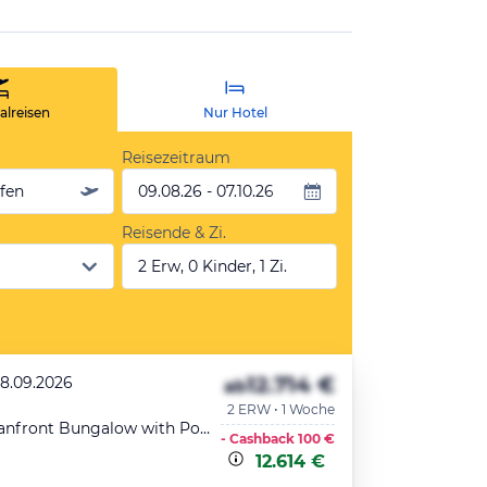
lreisen
Nur Hotel
Reisezeitraum
äfen
09.08.26 - 07.10.26
Reisende & Zi.
2 Erw, 0 Kinder, 1 Zi.
12.714 €
28.09.2026
ab
2 ERW • 1 Woche
Premier Oceanfront Bungalow with Pool
- Cashback
100 €
12.614 €