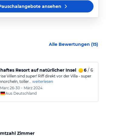
Pauschalangebote
ansehen
Alle Bewertungen (
15
)
aftes Resort auf natürlicher Insel und tollem Personal u
6
/ 6
Das Erlebnis
ise Villen sind super! Riff direkt vor der Villa - super
Im Vergleich z
norcheln, toller…
weiterlesen
protzt Landaa 
Marc
26-30
•
März 2024
Christi
Aus Deutschland
Aus
mtzahl Zimmer