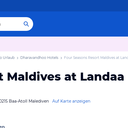
o Urlaub
Dharavandhoo Hotels
Four Seasons Resort Maldives at Lan
t Maldives at Landaa
20215 Baa-Atoll Malediven
Auf Karte anzeigen
en