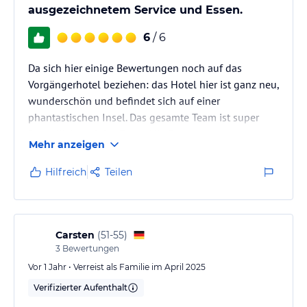
ausgezeichnetem Service und Essen.
6
/ 6
Da sich hier einige Bewertungen noch auf das
Vorgängerhotel beziehen: das Hotel hier ist ganz neu,
wunderschön und befindet sich auf einer
phantastischen Insel. Das gesamte Team ist super
freundlich und das Essen/die Restaurants waren
Mehr anzeigen
auch hervorragend.
Hilfreich
Teilen
Carsten
(
51-55
)
3
Bewertungen
Vor 1 Jahr • Verreist als Familie im April 2025
Verifizierter Aufenthalt