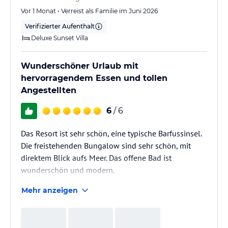
Vor 1 Monat • Verreist als Familie im Juni 2026
Verifizierter Aufenthalt
Deluxe Sunset Villa
Wunderschöner Urlaub mit
hervorragendem Essen und tollen
Angestellten
6
/ 6
Das Resort ist sehr schön, eine typische Barfussinsel.
Die freistehenden Bungalow sind sehr schön, mit
direktem Blick aufs Meer. Das offene Bad ist
wunderschön und modern.
Die Angestellten sind alle unglaublich nett, sehr
Mehr anzeigen
zuvorkommend und sehr aufmerksam. Die Küche ist
hervorragend. Wir kommen wieder.