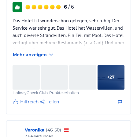
6
/ 6
Das Hotel ist wunderschön gelegen, sehr ruhig. Der
Service war sehr gut. Das Hotel hat Wasservillen, und
auch diverse Strandvillen. Ein Teil mit Pool. Das Hotel
verfügt über mehrere Restaurants (a la Cart). Und über
drei Bars. Es gibt noch einen Kinder Club, ein
Mehr anzeigen
Kinderpool und auch Sportanlagen.
+
27
HolidayCheck Club-Punkte erhalten
Hilfreich
Teilen
Veronika
(
46-50
)
2
Bewertungen