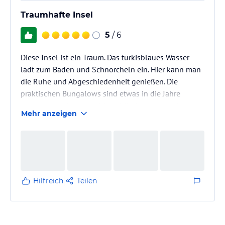
Traumhafte Insel
5
/ 6
Diese Insel ist ein Traum. Das türkisblaues Wasser
lädt zum Baden und Schnorcheln ein. Hier kann man
die Ruhe und Abgeschiedenheit genießen. Die
praktischen Bungalows sind etwas in die Jahre
gekommen, aber ausreichend für Jedermann. Sollen
Mehr anzeigen
jetzt renoviert werden. Ein Schnorchelparadies
(Schildkröten, Haie, Vielzahl bunter Fische)
Hilfreich
Teilen