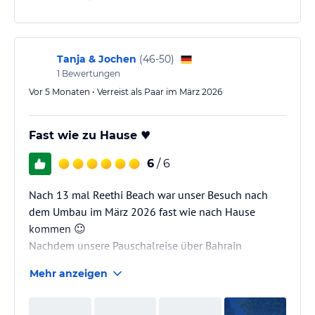
Tanja & Jochen
(
46-50
)
1
Bewertungen
Vor 5 Monaten • Verreist als Paar im März 2026
Fast wie zu Hause ♥️
6
/ 6
Nach 13 mal Reethi Beach war unser Besuch nach
dem Umbau im März 2026 fast wie nach Hause
kommen ☺️
Nachdem unsere Pauschalreise über Bahrain
aufgrund der aktuellen Vorkommnisse storniert
Mehr anzeigen
wurde, musste Plan B her. Denn eines war sicher - den
Urlaub wollten wir uns nicht nehmen lassen, auch
wenn er nun aufgrund der noch vorhandenen Flüge