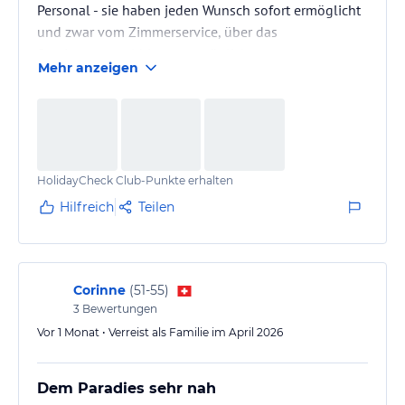
Personal - sie haben jeden Wunsch sofort ermöglicht
und zwar vom Zimmerservice, über das
Servicepersonal bis zur persönlichen
Mehr anzeigen
Wunscherfüllerin Kiki.
Gemütliches Zimmer, vielseitiges, leckeres Buffet,
super moderne Tauchschule mit kompetentem
Guides (Sharuan & Irufan), gemütliche Sunsetbar…
Wir können die Insel von Herzen weiterempfehlen,
HolidayCheck Club-Punkte erhalten
12/10 Punkten!🥰 Da gehen wir ganz bestimmt
wieder hin!
Hilfreich
Teilen
Corinne
(
51-55
)
3
Bewertungen
Vor 1 Monat • Verreist als Familie im April 2026
Dem Paradies sehr nah