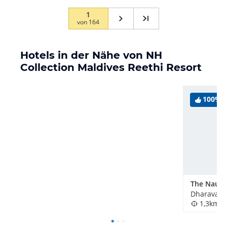
1
von
164
Hotels in der Nähe von NH
Collection Maldives Reethi Resort
100%
Dharavand
1,3km