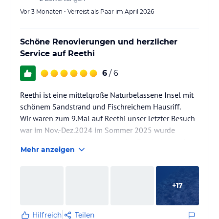
Vor 3 Monaten • Verreist als Paar im April 2026
Schöne Renovierungen und herzlicher
Service auf Reethi
6
/ 6
Reethi ist eine mittelgroße Naturbelassene Insel mit
schönem Sandstrand und Fischreichem Hausriff.
Wir waren zum 9.Mal auf Reethi unser letzter Besuch
war im Nov.-Dez.2024 im Sommer 2025 wurde
Renoviert und wir wollten uns das Ergebnis ansehen.
Mehr anzeigen
Die Gebäude sind an Ort und Stelle geblieben und es
wurde sanft Renoviert, es wurde der Charm der Insel
hervor gehoben....it's like coming home 😍 .Die
+
17
Zimmer wurden hell gestrichen ,das offenen
Badezimmer komplett erneuert und mit Badewanne
versehen, sehr schöööön,die De…
Hilfreich
Teilen