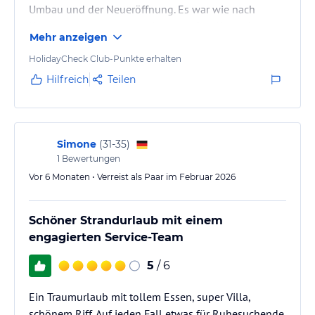
Umbau und der Neueröffnung. Es war wie nach
Hause kommen, nur mit einem großen Upgrade das
Mehr anzeigen
es einem dieses Mal noch schwerer gemacht hat,
wieder gehen zu müssen. Reethi hatte schon immer
HolidayCheck Club-Punkte erhalten
dieses besondere Etwas, doch NH Collection hat
Hilfreich
Teilen
dieses besondere Etwas genommen, es aufpoliert,
erstrahlen lassen und es noch mehr hervorgehoben
und in ein Gefühl verwandelt, das…
Simone
(
31-35
)
1
Bewertungen
Vor 6 Monaten • Verreist als Paar im Februar 2026
Schöner Strandurlaub mit einem
engagierten Service-Team
5
/ 6
Ein Traumurlaub mit tollem Essen, super Villa,
schönem Riff. Auf jeden Fall etwas für Ruhesuchende.