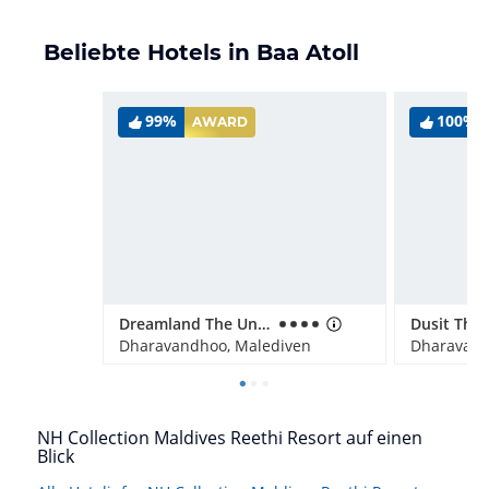
Beliebte Hotels in Baa Atoll
99%
100%
AWARD
Dreamland The Unique Sea & Lake Resort / Spa
Dharavandhoo, Malediven
Dharavand
NH Collection Maldives Reethi Resort auf einen
Blick