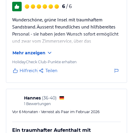
6
/ 6
Wunderschöne, grüne Insel mit traumhaftem
Sandstrand. Äusserst freundliches und hilfsbereites
Personal - sie haben jeden Wunsch sofort ermöglicht
und zwar vom Zimmerservice, über das
Servicepersonal bis zur persönlichen
Mehr anzeigen
Wunscherfüllerin Kiki.
Gemütliches Zimmer, vielseitiges, leckeres Buffet,
HolidayCheck Club-Punkte erhalten
super moderne Tauchschule mit kompetentem
Hilfreich
Teilen
Guides (Sharuan & Irufan), gemütliche Sunsetbar…
Wir können die Insel von Herzen weiterempfehlen,
12/10 Punkten!🥰 Da gehen wir ganz bestimmt
wieder hin!
Hannes
(
36-40
)
1
Bewertungen
Vor 6 Monaten • Verreist als Paar im Februar 2026
Ein traumhafter Aufenthalt mit