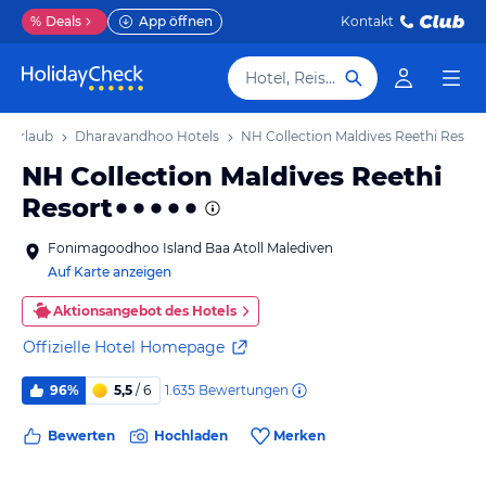
%
Deals
App öffnen
Kontakt
Hotel, Reiseziel
 Urlaub
Dharavandhoo Hotels
NH Collection Maldives Reethi Resort
NH Collection Maldives Reethi
Resort
Fonimagoodhoo Island Baa Atoll Malediven
Auf Karte anzeigen
Aktionsangebot des Hotels
Offizielle Hotel Homepage
1.635
Bewertungen
96%
5,5
/ 6
Bewerten
Hochladen
Merken