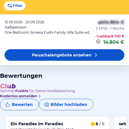
Filter
ab
14.904 €
13.09.2026 - 20.09.2026
Halbpension
2 ERW • 1 Woche
One Bedroom Soneva Fushi Family Villa Suite with Pool
- Cashback
100 €
14.804 €
Pauschalangebote
ansehen
Bewertungen
Sammle
Punkte
für Deine Hotelbewertung.
Kostenlos anmelden
Bewerten
Bilder hochladen
Ein Paradies im Paradies
6
/ 6
sehr