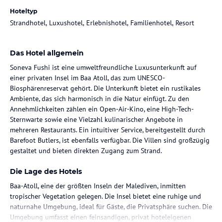
Hoteltyp
Strandhotel, Luxushotel, Erlebnishotel, Familienhotel, Resort
Das Hotel allgemein
Soneva Fushi ist eine umweltfreundliche Luxusunterkunft auf
einer privaten Insel im Baa Atoll, das zum UNESCO-
Biosphärenreservat gehört. Die Unterkunft bietet ein rustikales
Ambiente, das sich harmonisch in die Natur einfügt. Zu den
Annehmlichkeiten zählen ein Open-Air-Kino, eine High-Tech-
Sternwarte sowie eine Vielzahl kulinarischer Angebote in
mehreren Restaurants. Ein intuitiver Service, bereitgestellt durch
Barefoot Butlers, ist ebenfalls verfügbar. Die Villen sind großzügig
gestaltet und bieten direkten Zugang zum Strand.
Die Lage des Hotels
Baa-Atoll, eine der größten Inseln der Malediven, inmitten
tropischer Vegetation gelegen. Die Insel bietet eine ruhige und
naturnahe Umgebung, ideal für Gäste, die Privatsphäre suchen. Die
Umgebung umfasst einen feinsandigen, privat hoteleigenen