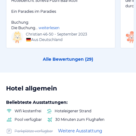
Hotelbericht Soneva Fushi Baa-Atoll
die I
durch
Ein Paradies im Paradies
Buchung:
Die Buchung…
weiterlesen
Christian
46-50
•
September 2023
Aus Deutschland
Alle Bewertungen (
29
)
Hotel allgemein
Beliebteste Ausstattungen:
Wifi kostenfrei
Hoteleigener Strand
Pool verfügbar
30 Minuten zum Flughafen
Weitere Ausstattung
Parkplätze verfügbar