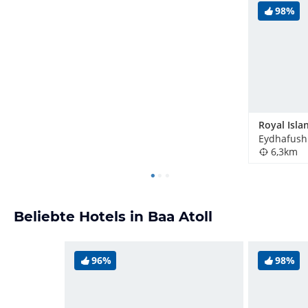
98%
Royal Isla
Eydhafush
6,3km
Beliebte Hotels in Baa Atoll
96%
98%