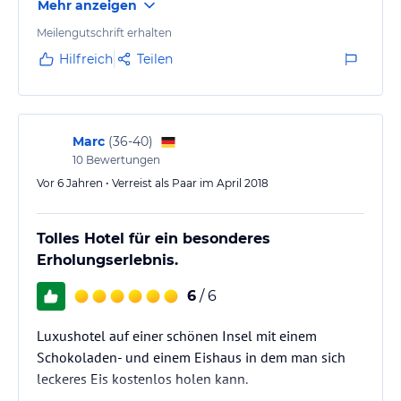
Mehr anzeigen
man bewohnen kann.
Wir hatten die Nummer 9. Bilder/Videos sagen mehr
Meilengutschrift erhalten
als 1000 Worte.
Hilfreich
Teilen
Im Grossen und Ganzen waren wir zufrieden mit dem
Angebot, dass Frühstücksbuffet ist riesig und die
Speisen sind im allgemeinen gut.
Das Freizeitangebot ist auch gross und für die
Marc
(
36-40
)
10
Bewertungen
Kleinen steht ein riesiges Kinderparadies
(Kinderkrippe)…
Vor 6 Jahren • Verreist als Paar im April 2018
Tolles Hotel für ein besonderes
Erholungserlebnis.
6
/ 6
Luxushotel auf einer schönen Insel mit einem
Schokoladen- und einem Eishaus in dem man sich
leckeres Eis kostenlos holen kann.