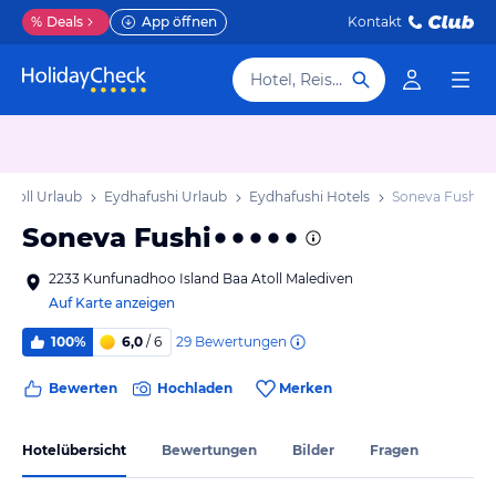
%
Deals
App öffnen
Kontakt
Hotel, Reiseziel
 Atoll Urlaub
Eydhafushi Urlaub
Eydhafushi Hotels
Soneva Fushi
Soneva Fushi
2233 Kunfunadhoo Island Baa Atoll Malediven
Auf Karte anzeigen
29
Bewertungen
100%
6,0
/ 6
Bewerten
Hochladen
Merken
Hotelübersicht
Bewertungen
Bilder
Fragen