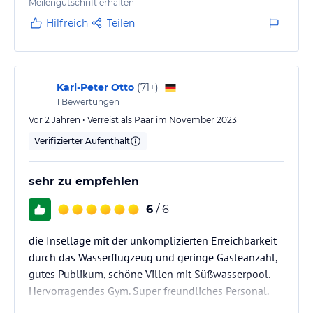
Reisser via Airtours vorgenommen. Gebucht haben
Meilengutschrift erhalten
wir 5 Nächte Robinson Crusoe Suite with Pool und 5
Hilfreich
Teilen
Nächte One Bedroom Over Water Retreat with Slide.
Die Verpflegungsart war für die 10 Nächte
Halbpension. Die Kosten sind über die Webseite von
Soneva und/oder Airtours ersichtlich und für ein
Karl-Peter Otto
(
71+
)
1
Bewertungen
Resort dieser Güte hoch. Zur Hauptsaison im
Januar/Februar liegen diese im mittleren 5-stelligen
Vor 2 Jahren • Verreist als Paar im November 2023
Bereich,…
Verifizierter Aufenthalt
sehr zu empfehlen
6
/ 6
die Insellage mit der unkomplizierten Erreichbarkeit
durch das Wasserflugzeug und geringe Gästeanzahl,
gutes Publikum, schöne Villen mit Süßwasserpool.
Hervorragendes Gym. Super freundliches Personal.