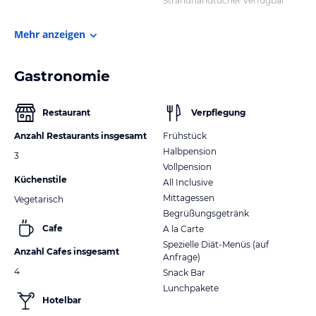
Strandhandtücher verfügbar
Mehr anzeigen
Gastronomie
Restaurant
Verpflegung
Anzahl Restaurants insgesamt
Frühstück
Halbpension
3
Vollpension
Küchenstile
All Inclusive
Mittagessen
Vegetarisch
Begrüßungsgetränk
Cafe
A la Carte
Spezielle Diät-Menüs (auf
Anzahl Cafes insgesamt
Anfrage)
4
Snack Bar
Lunchpakete
Hotelbar