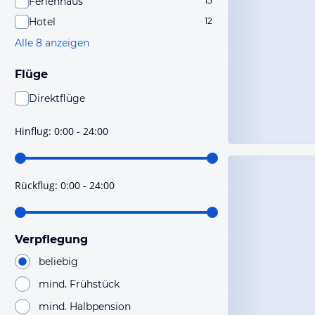
Ferienhaus
15
Hotel
12
Alle 8 anzeigen
Flüge
Direktflüge
Du findest mit dieser Einstellung Flüge, die mit sehr
hoher Wahrscheinlichkeit Direktflüge sind. Bitte
Hinflug
:
0:00 - 24:00
prüfe vor der Buchung noch einmal die Flugdetails.
Rückflug
:
0:00 - 24:00
Verpflegung
beliebig
mind. Frühstück
mind. Halbpension