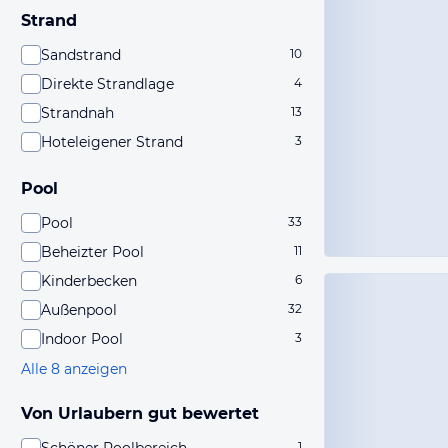
Strand
Sandstrand
10
Direkte Strandlage
4
Strandnah
13
Hoteleigener Strand
3
Pool
Pool
33
Beheizter Pool
11
Kinderbecken
6
Außenpool
32
Indoor Pool
3
Alle 8 anzeigen
Von Urlaubern gut bewertet
1