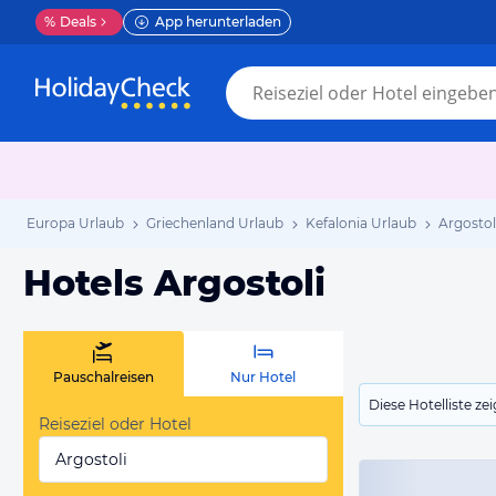
%
Deals
App herunterladen
Europa Urlaub
Griechenland Urlaub
Kefalonia Urlaub
Argostol
Hotels Argostoli
Pauschalreisen
Nur Hotel
Diese Hotelliste z
Reiseziel oder Hotel
Argostoli