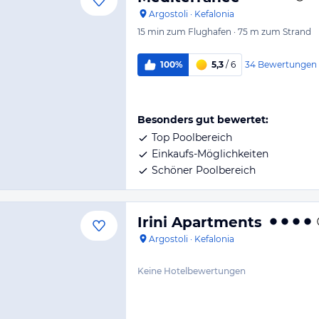
Argostoli
·
Kefalonia
15 min
zum Flughafen
·
75 m
zum Strand
34
Bewertungen
100%
5,3
/ 6
Besonders gut bewertet:
Top Poolbereich
Einkaufs-Möglichkeiten
Schöner Poolbereich
Irini Apartments
Argostoli
·
Kefalonia
Keine Hotelbewertungen