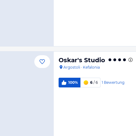
Oskar's Studio
Argostoli
·
Kefalonia
1
Bewertung
100%
6
/ 6