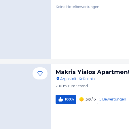
Keine Hotelbewertungen
Makris Yialos Apartmen
Argostoli
·
Kefalonia
200 m
zum Strand
5
Bewertungen
100%
5,8
/ 6