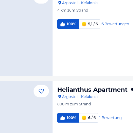
Argostoli
·
Kefalonia
4 km
zum Strand
6
Bewertungen
100%
5,1
/ 6
Helianthus Apartment
Argostoli
·
Kefalonia
800 m
zum Strand
1
Bewertung
100%
6
/ 6