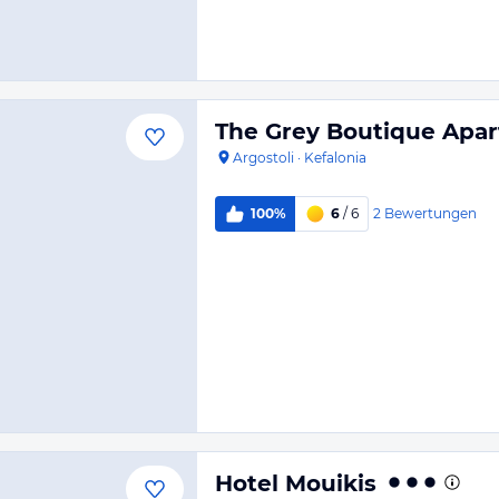
The Grey Boutique Apa
Argostoli
·
Kefalonia
2
Bewertungen
100%
6
/ 6
Hotel Mouikis