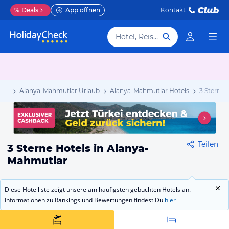
%
Deals
App öffnen
Kontakt
Hotel, Reiseziel
aub
Alanya-Mahmutlar Urlaub
Alanya-Mahmutlar Hotels
3 Sterne
Teilen
3 Sterne Hotels in Alanya-
Mahmutlar
Diese Hotelliste zeigt unsere am häufigsten gebuchten Hotels an.
Informationen zu Rankings und Bewertungen findest Du
hier