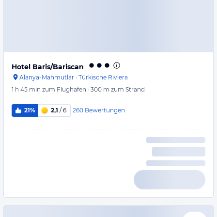
Hotel Baris/Bariscan
Alanya-Mahmutlar
·
Türkische Riviera
1 h 45 min
zum Flughafen
·
300 m
zum Strand
260
Bewertungen
21%
2,1
/ 6