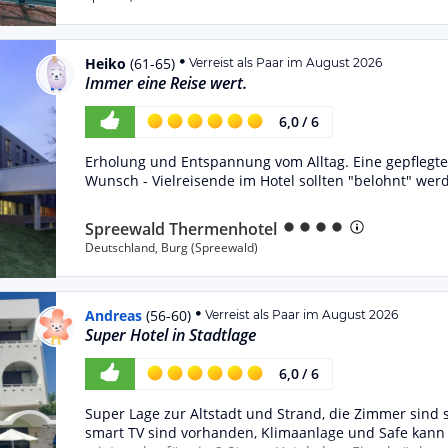
Heiko
(
61-65
)
Verreist als Paar im August 2026
Immer eine Reise wert.
6,0
/
6
Erholung und Entspannung vom Alltag. Eine gepfleg
Wunsch - Vielreisende im Hotel sollten "belohnt" wer
Spreewald Thermenhotel
Deutschland
,
Burg (Spreewald)
Andreas
(
56-60
)
Verreist als Paar im August 2026
Super Hotel in Stadtlage
6,0
/
6
Super Lage zur Altstadt und Strand, die Zimmer sind
smart TV sind vorhanden, Klimaanlage und Safe kann