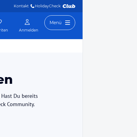
Kontakt
HolidayCheck 
Menü
riten
Anmelden
en
 Hast Du bereits
eck Community.