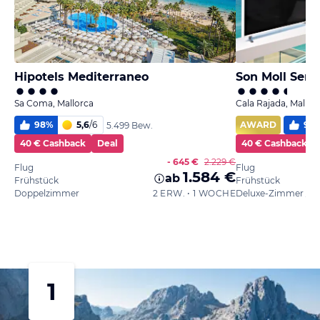
Hipotels Mediterraneo
Son Moll Sent
Sa Coma, Mallorca
Cala Rajada, Mallor
98
%
5,6
/
6
AWARD
99
5.499 Bew.
40 € Cashback
Deal
40 € Cashback
- 645 €
2.229 €
Flug
Flug
1.584 €
ab
Frühstück
Frühstück
Doppelzimmer
2 ERW. • 1 WOCHE
1