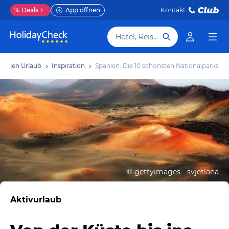
%
Deals
App öffnen
Kontakt
Hotel, Reiseziel
panien Urlaub
Inspiration
Spanien: Die 10 schönsten Nationalparks
©
gettyimages - svjetlana
Aktivurlaub