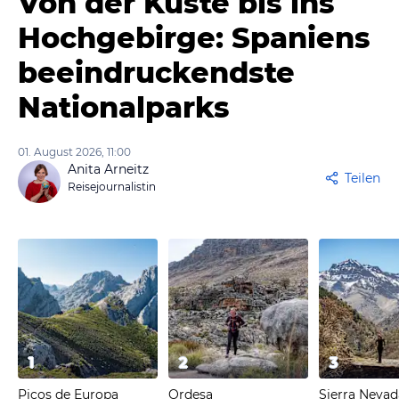
Von der Küste bis ins
Hochgebirge: Spaniens
beeindruckendste
Nationalparks
01. August 2026, 11:00
Anita Arneitz
Teilen
Reisejournalistin
1
2
3
Picos de Europa
Ordesa
Sierra Nevad