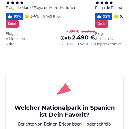
Platja de Muro / Playa de Muro, Mallorca
Platja de Palma / P
95
%
5,4
/
6
92
%
5,0
/
6
6.045 Bew.
Deal
Deal
- 394 €
2.884 €
Flug
Flug
2.490 €
ab
All Inclusive
All Inclusive
Suite
2 ERW. • 1 WOCHE
Doppelzimmer
Welcher Nationalpark in Spanien
ist Dein Favorit?
Berichte von Deinen Erlebnissen – oder schreib