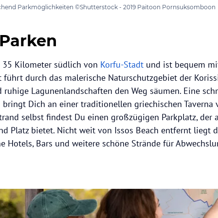
eichend Parkmöglichkeiten ©Shutterstock - 2019 Paitoon Pornsuksomboon
 Parken
d 35 Kilometer südlich von
Korfu-Stadt
und ist bequem mi
rt führt durch das malerische Naturschutzgebiet der Koris
d ruhige Lagunenlandschaften den Weg säumen. Eine schm
bringt Dich an einer traditionellen griechischen Taverna v
trand selbst findest Du einen großzügigen Parkplatz, der 
 Platz bietet. Nicht weit von Issos Beach entfernt liegt d
he Hotels, Bars und weitere schöne Strände für Abwechslu