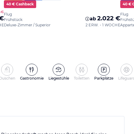
40 € Cashback
40 € 
 €
Flug
Flug
 €
2.022 €
ab
Frühstück
Frühst
HE
Deluxe-Zimmer / Superior
2 ERW. • 1 WOCHE
Appart
Duschen
Gastronomie
Liegestühle
Toiletten
Parkplätze
Lifeguar