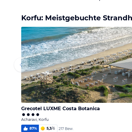
Korfu: Meistgebuchte Strandh
Grecotel LUXME Costa Botanica
Acharavi, Korfu
87
%
5,3
/
6
217 Bew.