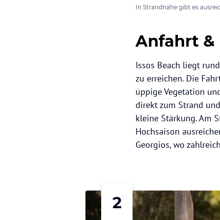
In Strandnähe gibt es ausr
Anfahrt &
Issos Beach liegt run
zu erreichen. Die Fah
üppige Vegetation un
direkt zum Strand und 
kleine Stärkung. Am S
Hochsaison ausreichend
Georgios, wo zahlreic
2