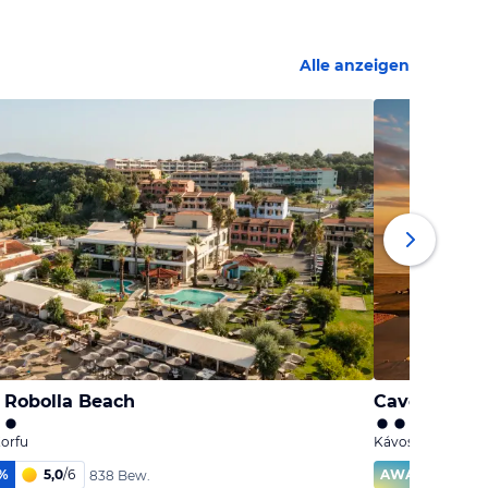
Alle anzeigen
 Robolla Beach
Cavomarina 
orfu
Kávos, Korfu
%
5,0
/
6
AWARD
9
838 Bew.