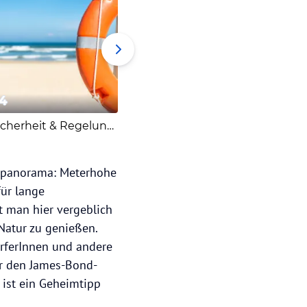
4
5
6
Sicherheit & Regelungen
Besonderheiten
urpanorama: Meterhohe
für lange
t man hier vergeblich
Natur zu genießen.
rferInnen und andere
für den James-Bond-
 ist ein Geheimtipp