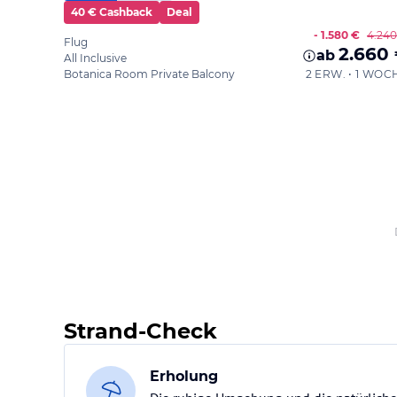
40 € Cashback
Deal
- 1.580 €
4.240
Flug
2.660
ab
All Inclusive
Botanica Room Private Balcony
2 ERW. • 1 WOC
Strand-Check
Erholung