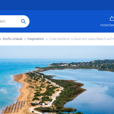
Hotel be
Korfu Urlaub
Inspiration
Griechenland: Urlaub am Issos Beach auf 