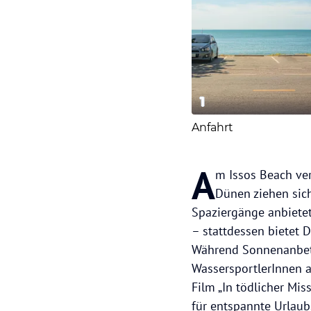
1
Anfahrt
A
m Issos Beach ve
Dünen ziehen sich
Spaziergänge anbietet
– stattdessen bietet 
Während Sonnenanbete
WassersportlerInnen a
Film „In tödlicher Mis
für entspannte Urlaub