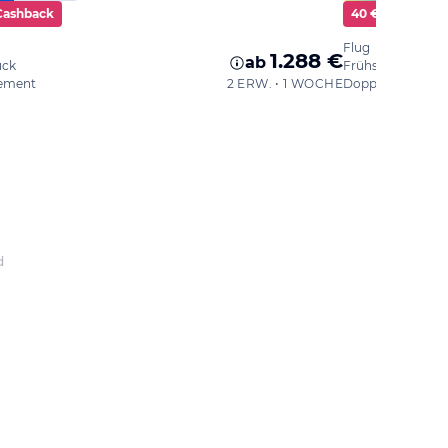
Cashback
40 € Cashback
Flug
1.288 €
ab
ück
Frühstück
ement
2 ERW. • 1 WOCHE
Doppelzimmer
d