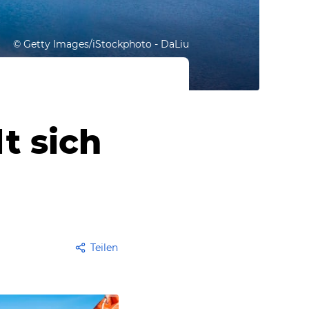
©
Getty Images/iStockphoto - DaLiu
t sich
Teilen