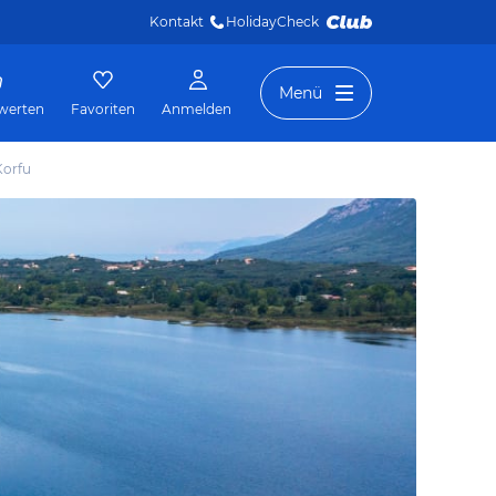
Kontakt
HolidayCheck 
Menü
werten
Favoriten
Anmelden
Korfu