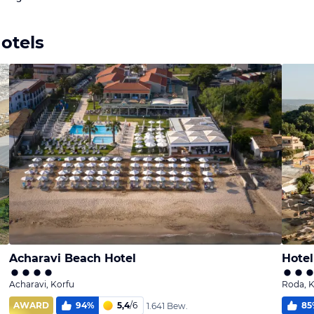
otels
Acharavi Beach Hotel
Hotel
Acharavi, Korfu
Roda, K
AWARD
94
%
5,4
/
6
85
1.641 Bew.