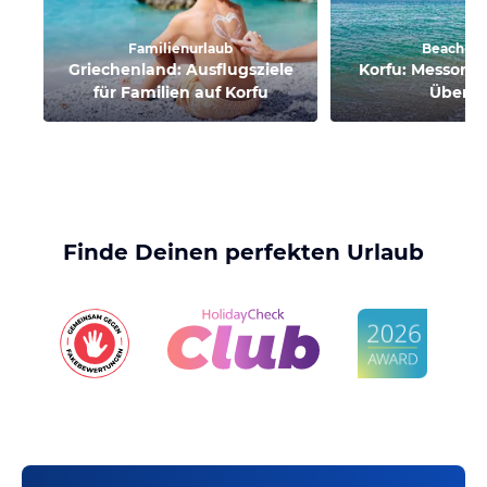
Familienurlaub
Beach-C
Griechenland: Ausflugsziele
Korfu: Messong
für Familien auf Korfu
Überbl
Finde Deinen perfekten Urlaub