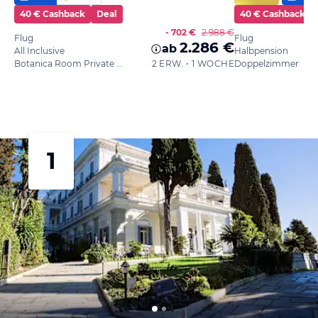
40 € Cashback
Deal
40 € Cashback
- 702 €
2.988 €
Flug
Flug
2.286 €
ab
All Inclusive
Halbpension
Botanica Room Private Balcony
2 ERW. • 1 WOCHE
Doppelzimmer
1