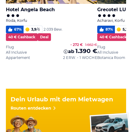
Hotel Angela Beach
Grecotel LUX
Roda, Korfu
Acharavi, Korfu
67
%
3,9
/
6
87
%
5,3
/
6
2.039 Bew.
40 € Cashback
Deal
40 € Cashback
- 272 €
1.662 €
Flug
Flug
1.390 €
ab
All Inclusive
All Inclusive
Appartement
2 ERW. • 1 WOCHE
Dein Urlaub mit dem Mietwagen
Routen entdecken