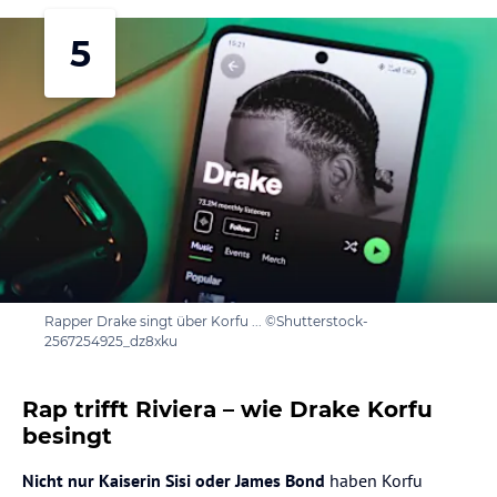
5
Rapper Drake singt über Korfu ... ©Shutterstock-
2567254925_dz8xku
Rap trifft Riviera – wie Drake Korfu
besingt
Nicht nur Kaiserin Sisi oder James Bond
haben Korfu