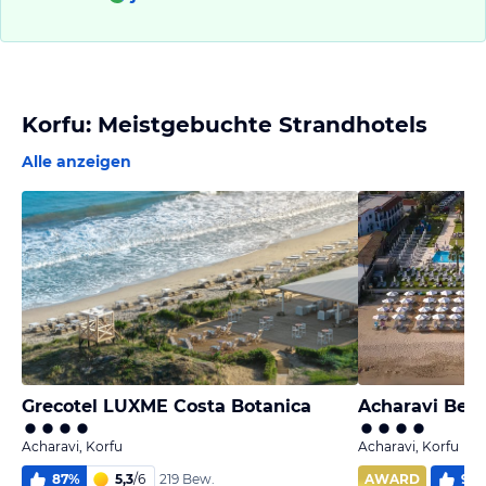
Korfu: Meistgebuchte Strandhotels
Alle anzeigen
Grecotel LUXME Costa Botanica
Acharavi Beac
Acharavi, Korfu
Acharavi, Korfu
87
%
5,3
/
6
AWARD
94
219 Bew.