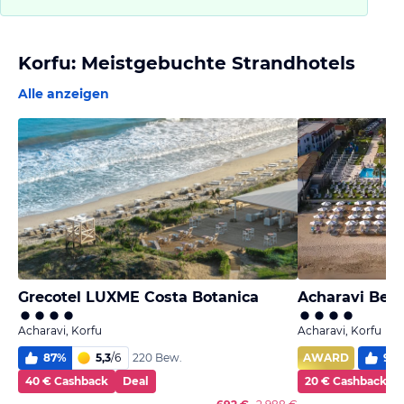
Korfu: Meistgebuchte Strandhotels
Alle anzeigen
Grecotel LUXME Costa Botanica
Acharavi Beac
Acharavi, Korfu
Acharavi, Korfu
87
%
5,3
/
6
AWARD
94
220 Bew.
40 € Cashback
Deal
20 € Cashback