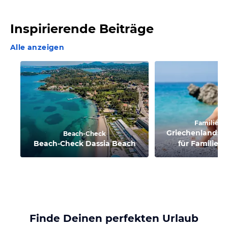
Inspirierende Beiträge
Alle anzeigen
Familienu
Griechenland: A
Beach-Check
Beach-Check Dassia Beach
für Familien 
Finde Deinen perfekten Urlaub