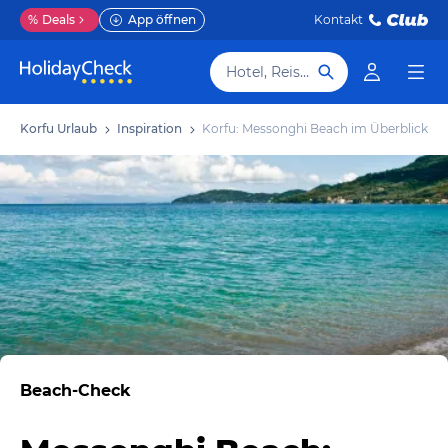
%
Deals
App öffnen
Kontakt
Hotel, Reiseziel
Korfu Urlaub
Inspiration
Korfu: Messonghi Beach im Überblick
Beach-Check