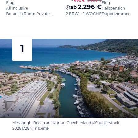
- 692 €
2.988 €
Flug
Flug
2.296 €
ab
All Inclusive
Halbpension
Botanica Room Private Balcony
2 ERW. • 1 WOCHE
Doppelzimmer
1
Messonghi Beach auf Korfur, Griechenland ©Shutterstock-
2028172841_n1cemk