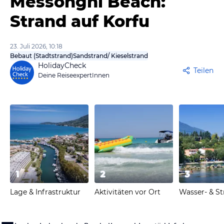
Messonghi Beach:
Strand auf Korfu
23. Juli 2026, 10:18
Bebaut (Stadtstrand)
Sandstrand/ Kieselstrand
HolidayCheck
Teilen
Deine ReiseexpertInnen
1
2
3
Lage & Infrastruktur
Aktivitäten vor Ort