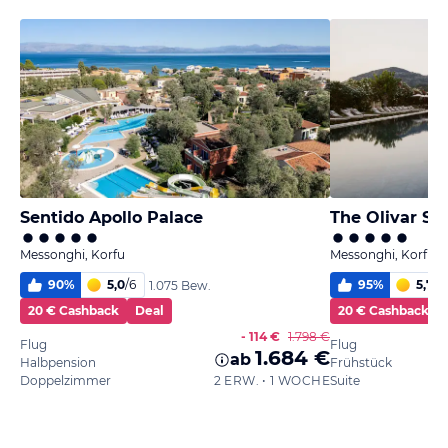
Sentido Apollo Palace
The Olivar Su
Messonghi, Korfu
Messonghi, Korfu
90
%
5,0
/
6
95
%
5,7
/
6
1.075 Bew.
20 € Cashback
Deal
20 € Cashback
- 114 €
1.798 €
Flug
Flug
1.684 €
ab
Halbpension
Frühstück
Doppelzimmer
2 ERW. • 1 WOCHE
Suite