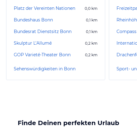
Platz der Vereinten Nationen
Freizeitp
0,0
km
Bundeshaus Bonn
Rheinhö
0,1
km
Bundesrat Dienstsitz Bonn
Compass 
0,1
km
Skulptur L’Allumé
0,2
km
GOP Varieté-Theater Bonn
Drachenf
0,2
km
Sehenswürdigkeiten in Bonn
Sport- un
Finde Deinen perfekten Urlaub