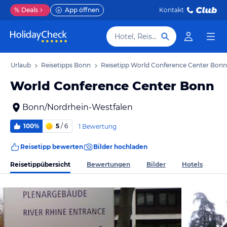
%
Deals
App öffnen
Kontakt
Hotel, Reiseziel
nn Urlaub
Reisetipps Bonn
Reisetipp World Conference Center Bonn
World Conference Center Bonn
Bonn/Nordrhein-Westfalen
100%
5
/ 6
1 Bewertung
Reisetipp bewerten
Bilder hochladen
Reisetippübersicht
Bewertungen
Bilder
Hotels