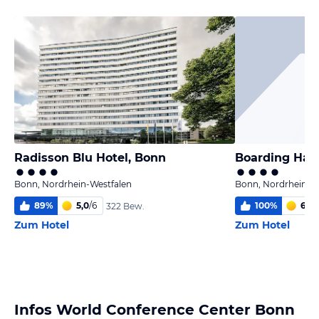
Radisson Blu Hotel, Bonn
Boarding Haus
Bonn, Nordrhein-Westfalen
Bonn, Nordrhein-W
89
%
5,0
/
6
100
%
6,0
/
322 Bew.
Zum Hotel
Zum Hotel
Infos World Conference Center Bonn