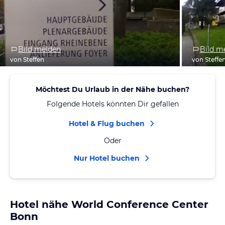
Bild melden
Bild m
von Steffen
von Steffe
Möchtest Du Urlaub in der Nähe buchen?
Folgende Hotels könnten Dir gefallen
Hotel & Flug buchen
Oder
Nur Hotel buchen
Hotel nähe World Conference Center
Bonn