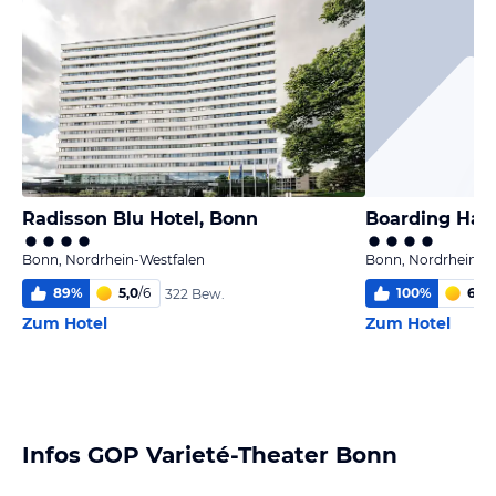
Radisson Blu Hotel, Bonn
Boarding Haus
Bonn, Nordrhein-Westfalen
Bonn, Nordrhein-W
89
%
5,0
/
6
100
%
6,0
/
322 Bew.
Zum Hotel
Zum Hotel
Infos GOP Varieté-Theater Bonn