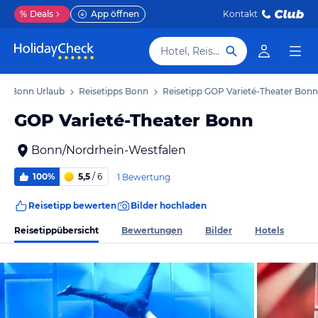
%
Deals
App öffnen
Kontakt
Hotel, Reiseziel
Bonn Urlaub
Reisetipps Bonn
Reisetipp GOP Varieté-Theater Bonn
GOP Varieté-Theater Bonn
Bonn/Nordrhein-Westfalen
100%
5,5
/ 6
1 Bewertung
Reisetipp bewerten
Bilder hochladen
Reisetippübersicht
Bewertungen
Bilder
Hotels