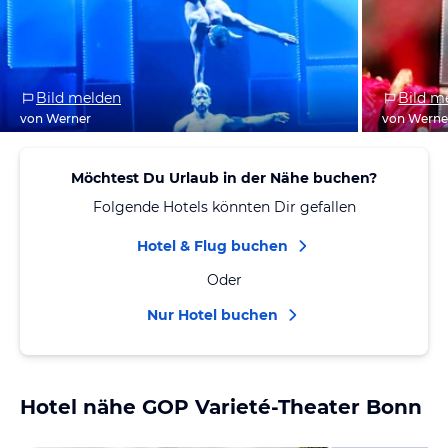
Bild melden
Bild m
von Werner
von Werne
Möchtest Du Urlaub in der Nähe buchen?
Folgende Hotels könnten Dir gefallen
Hotel & Flug buchen
Oder
Nur Hotel buchen
Hotel nähe GOP Varieté-Theater Bonn