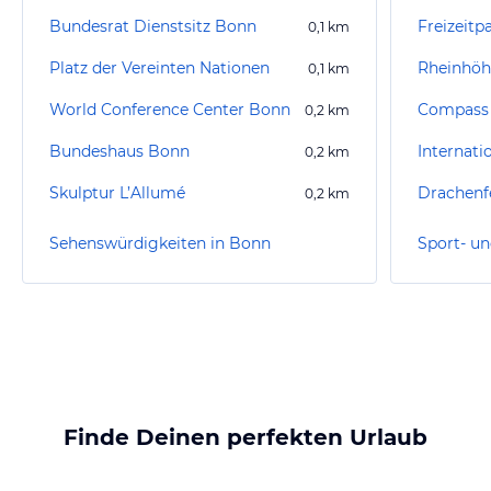
Bundesrat Dienstsitz Bonn
Freizeitp
0,1
km
Platz der Vereinten Nationen
Rheinhö
0,1
km
World Conference Center Bonn
Compass 
0,2
km
Bundeshaus Bonn
0,2
km
Skulptur L’Allumé
Drachenf
0,2
km
Sehenswürdigkeiten in Bonn
Sport- un
Finde Deinen perfekten Urlaub