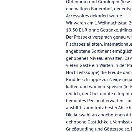
Oldenburg und Groningen (bzw. 
ehemaligen Bauernhof, der ents
Accessoires dekoriert wurde.
Wir waren am 1.Weihnachtstag 2
19,50 EUR ohne Getränke. (Minera
Der Prospekt versprach genau wi
Fischspezialitäten, internationa
angebotene Sortiment ermöglichte
gehobenes Niveau erwarten. Dav
vielen Gäste ein Warten in der
Hochzeitssuppe) die Freude dä
Rindfleischsuppe zur Neige gega
kalten und warmen Speisen (tei
redlich, der Chef rannte eifrig h
bemühtes Personal erwarten, sond
aushilft, kann trotz bester Absich
Die Auswahl an angebotenen Artik
gehobene Gastlichkeit. Vermisst 
Grießpudding und Götterspeise. 