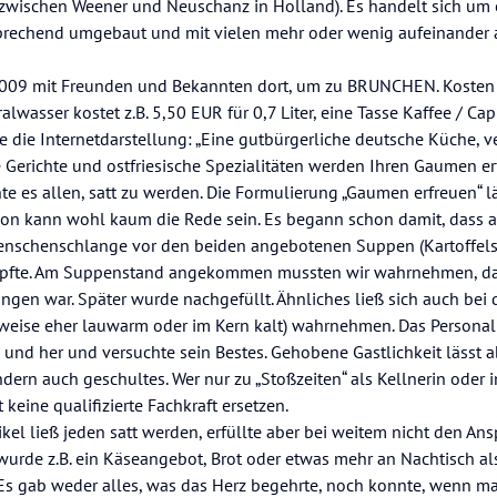
zwischen Weener und Neuschanz in Holland). Es handelt sich um 
prechend umgebaut und mit vielen mehr oder wenig aufeinander
009 mit Freunden und Bekannten dort, um zu BRUNCHEN. Kosten 
lwasser kostet z.B. 5,50 EUR für 0,7 Liter, eine Tasse Kaffee / C
e die Internetdarstellung: „Eine gutbürgerliche deutsche Küche, 
le Gerichte und ostfriesische Spezialitäten werden Ihren Gaumen er
 es allen, satt zu werden. Die Formulierung „Gaumen erfreuen“ lä
on kann wohl kaum die Rede sein. Es begann schon damit, dass a
 Menschenschlange vor den beiden angebotenen Suppen (Kartoffe
mpfte. Am Suppenstand angekommen mussten wir wahrnehmen, da
ngen war. Später wurde nachgefüllt. Ähnliches ließ sich auch be
lweise eher lauwarm oder im Kern kalt) wahrnehmen. Das Persona
in und her und versuchte sein Bestes. Gehobene Gastlichkeit lässt a
ern auch geschultes. Wer nur zu „Stoßzeiten“ als Kellnerin oder 
t keine qualifizierte Fachkraft ersetzen.
el ließ jeden satt werden, erfüllte aber bei weitem nicht den An
wurde z.B. ein Käseangebot, Brot oder etwas mehr an Nachtisch al
Es gab weder alles, was das Herz begehrte, noch konnte, wenn m