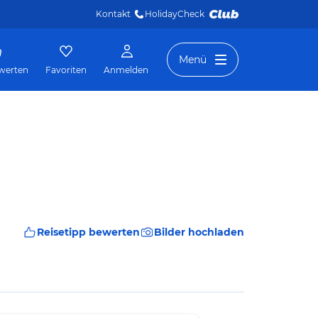
Kontakt
HolidayCheck 
Menü
werten
Favoriten
Anmelden
Reisetipp bewerten
Bilder hochladen