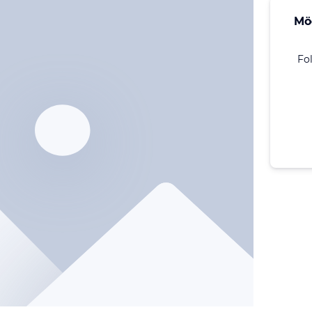
Mö
Fo