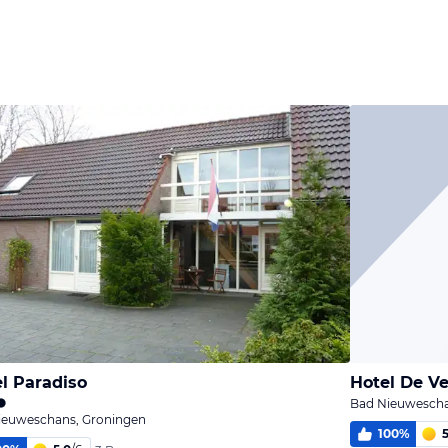
l Paradiso
Hotel De Ve
Bad Nieuwescha
ieuweschans, Groningen
100
%
5