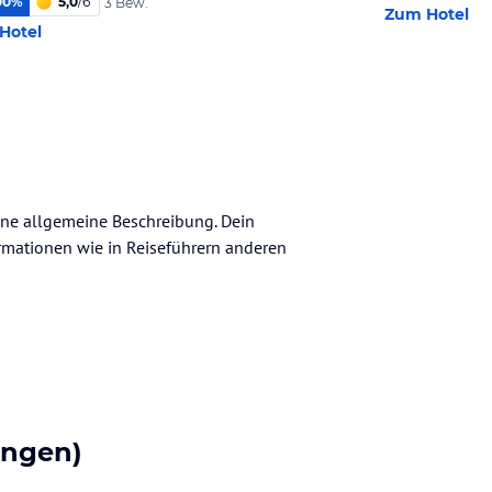
00
%
5,0
/
6
3 Bew.
Zum Hotel
Hotel
ine allgemeine Beschreibung. Dein
nformationen wie in Reiseführern anderen
ungen)