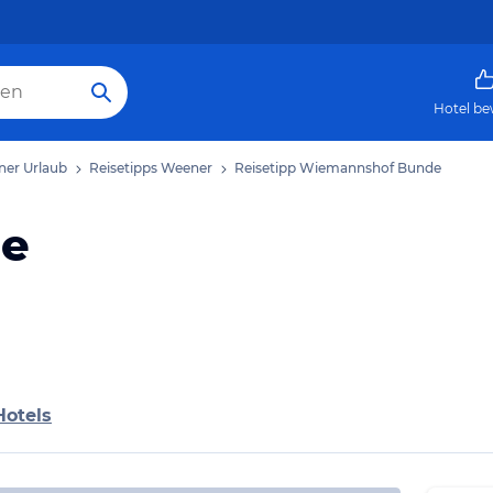
Hotel be
er Urlaub
Reisetipps Weener
Reisetipp Wiemannshof Bunde
de
Hotels