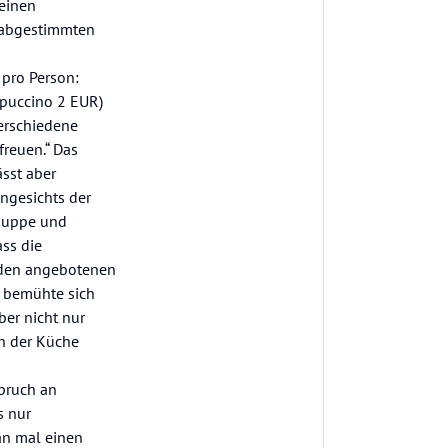
einen
 abgestimmten
pro Person:
appuccino 2 EUR)
verschiedene
freuen.“ Das
sst aber
ngesichts der
lsuppe und
ss die
i den angebotenen
l bemühte sich
ber nicht nur
in der Küche
spruch an
s nur
an mal einen