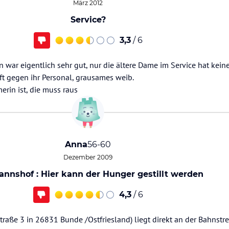
März 2012
Service?
3,3
/ 6
 war eigentlich sehr gut, nur die ältere Dame im Service hat kei
ft gegen ihr Personal, grausames weib.
erin ist, die muss raus
Anna
56-60
Dezember 2009
nnshof : Hier kann der Hunger gestillt werden
4,3
/ 6
raße 3 in 26831 Bunde /Ostfriesland) liegt direkt an der Bahnstr