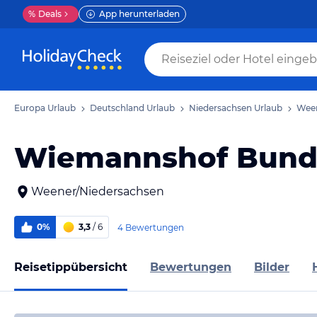
%
Deals
App herunterladen
Europa Urlaub
Deutschland Urlaub
Niedersachsen Urlaub
Ween
Wiemannshof Bun
Weener/Niedersachsen
0%
3,3
/ 6
4 Bewertungen
Reisetippübersicht
Bewertungen
Bilder