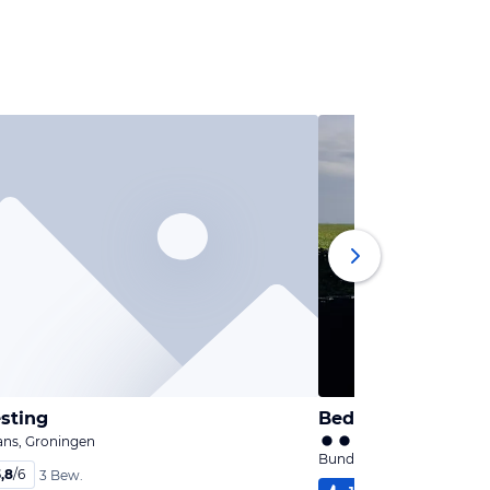
sting
Bed & Breakfast R
ns, Groningen
Bunde, Niedersachsen
,8
/
6
3 Bew.