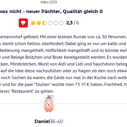
März 2013
oss nicht - neuer Pächter, Qualität gleich 0
2,3
/ 6
emannshof gefeiert. Mit einer kleinen Runde von ca. 30 Personen.
s damit schon heillos überfordert. Dabei ging es nur um kalte un
Bedienung mangelhaft, Höflichkeit mangelhaft und es könnte ewi
 und Belege Brötchen und Brote bereitgestellt werden. Es wurden 
rocken, Minibrötchen, Wurst von Aldi und Lidl und hauchdünn bele
t auf die Idee diese nachzufüllen oder zu fragen ob den noch et
a noch Sachen da waren, die Gäste nur mal in der Küche nach wei
ce und für die paar "Stullen" wollte man 75 !!! € haben. Frechheit. 
eses "Restaurant" zu gehen.
Daniel
36-40