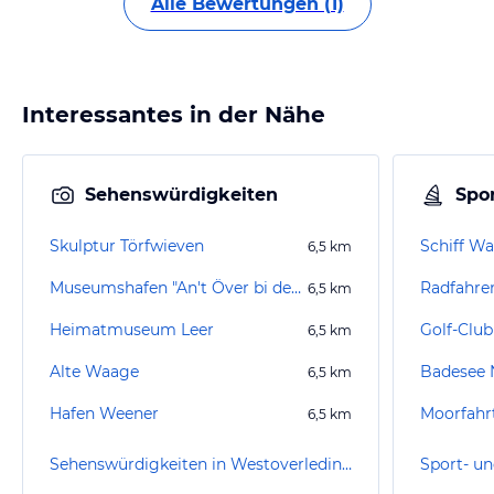
Alle Bewertungen (1)
Interessantes in der Nähe
Sehenswürdigkeiten
Spor
Skulptur Törfwieven
Schiff Wa
6,5
km
Museumshafen "An't Över bi de Waag"
Radfahre
6,5
km
Heimatmuseum Leer
6,5
km
Alte Waage
Badesee
6,5
km
Hafen Weener
Moorfahr
6,5
km
Sehenswürdigkeiten in Westoverledingen