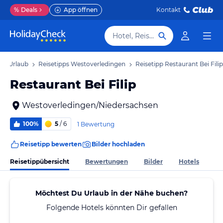
%
Deals
App öffnen
Kontakt
Hotel, Reiseziel
en Urlaub
Reisetipps Westoverledingen
Reisetipp Restaurant Bei Filip
Restaurant Bei Filip
Westoverledingen/Niedersachsen
100%
5
/ 6
1 Bewertung
Reisetipp bewerten
Bilder hochladen
Reisetippübersicht
Bewertungen
Bilder
Hotels
Möchtest Du Urlaub in der Nähe buchen?
Folgende Hotels könnten Dir gefallen