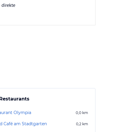
 direkte
Restaurants
aurant Olympia
0,0
km
d Café am Stadtgarten
0,2
km