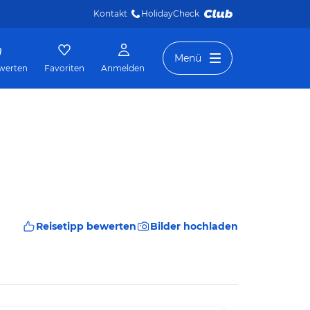
Kontakt
HolidayCheck 
Menü
werten
Favoriten
Anmelden
Reisetipp bewerten
Bilder hochladen