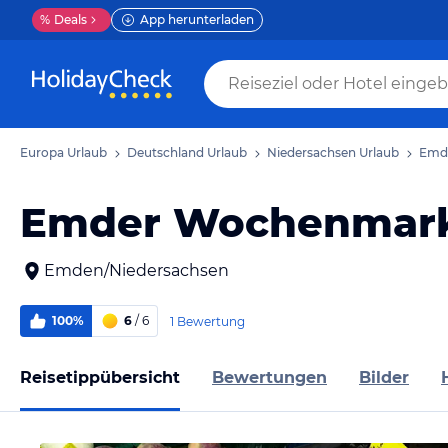
%
Deals
App herunterladen
Europa Urlaub
Deutschland Urlaub
Niedersachsen Urlaub
Emde
Emder Wochenmar
Emden/Niedersachsen
100%
6
/ 6
1 Bewertung
Reisetippübersicht
Bewertungen
Bilder