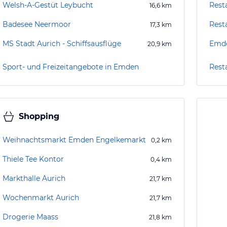
Welsh-A-Gestüt Leybucht
Rest
16,6
km
Badesee Neermoor
Rest
17,3
km
MS Stadt Aurich - Schiffsausflüge
Emde
20,9
km
Sport- und Freizeitangebote in Emden
Rest
Shopping
Weihnachtsmarkt Emden Engelkemarkt
0,2
km
Thiele Tee Kontor
0,4
km
Markthalle Aurich
21,7
km
Wochenmarkt Aurich
21,7
km
Drogerie Maass
21,8
km