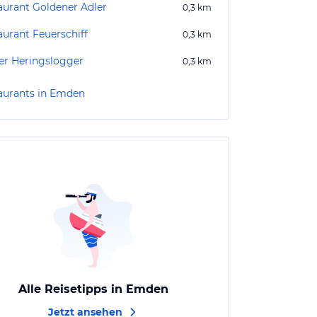
aurant Goldener Adler
0,3
km
aurant Feuerschiff
0,3
km
r Heringslogger
0,3
km
aurants in Emden
Alle Reisetipps in Emden
Jetzt ansehen