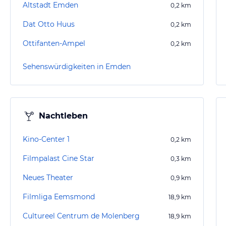
Altstadt Emden
0,2
km
Dat Otto Huus
0,2
km
Ottifanten-Ampel
0,2
km
Sehenswürdigkeiten in Emden
Nachtleben
Kino-Center 1
0,2
km
Filmpalast Cine Star
0,3
km
Neues Theater
0,9
km
Filmliga Eemsmond
18,9
km
Cultureel Centrum de Molenberg
18,9
km