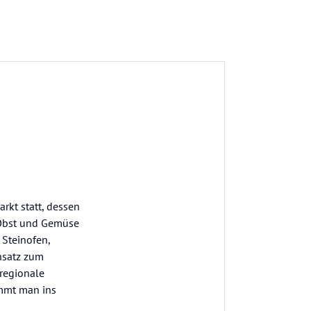
rkt statt, dessen
 Obst und Gemüse
 Steinofen,
nsatz zum
regionale
ommt man ins