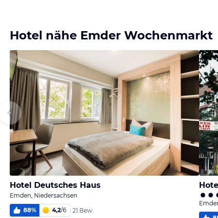
Bild
Bild
Bild
Bild
melden
melden
melden
melden
von Jörn
von Jörn
von Jörn
von Jörn
Hotel nähe Emder Wochenmarkt
Hotel Deutsches Haus
Hote
Emden, Niedersachsen
Emden
88
%
4,2
/
6
21 Bew.
8