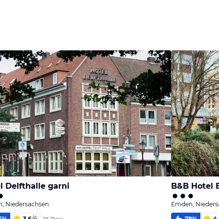
Bild
Bild
Bild
melden
melden
melden
von Jörn
von Jörn
von Jörn
l Delfthalle garni
B&B Hotel
, Niedersachsen
Emden, Nieders
5
%
3,6
/
6
78
%
4