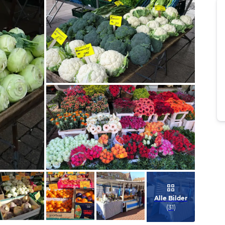
Bild melden
von Jörn
Bild melden
von Jörn
Alle Bilder
(
31
)