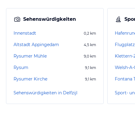
Sehenswürdigkeiten
Spor
Innenstadt
Hafenrun
0,2
km
Altstadt Appingedam
Flugplat
4,5
km
Rysumer Mühle
Klettern
9,0
km
Rysum
Welsh-A-
9,1
km
Rysumer Kirche
9,1
km
Sehenswürdigkeiten in Delfzijl
Sport- un