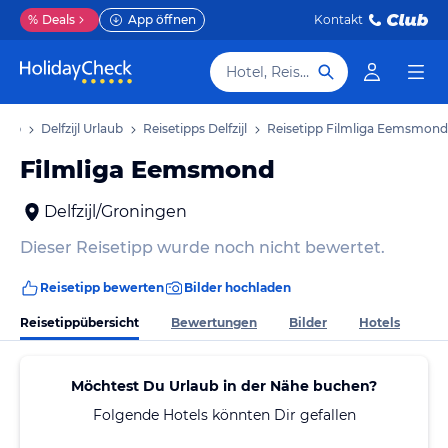
%
Deals
App öffnen
Kontakt
Hotel, Reiseziel
laub
Delfzijl Urlaub
Reisetipps Delfzijl
Reisetipp Filmliga Eemsmond
Filmliga Eemsmond
Delfzijl/Groningen
Dieser Reisetipp wurde noch nicht bewertet.
Reisetipp bewerten
Bilder hochladen
Reisetippübersicht
Bewertungen
Bilder
Hotels
Möchtest Du Urlaub in der Nähe buchen?
Folgende Hotels könnten Dir gefallen