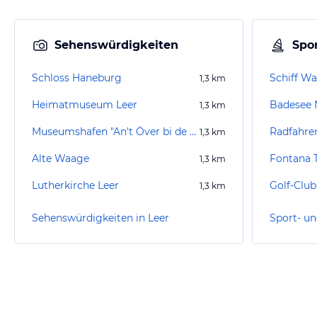
Sehenswürdigkeiten
Spor
Schloss Haneburg
Schiff Wa
1,3
km
Heimatmuseum Leer
Badesee
1,3
km
Museumshafen "An't Över bi de Waag"
Radfahre
1,3
km
Alte Waage
1,3
km
Lutherkirche Leer
1,3
km
Sehenswürdigkeiten in Leer
Sport- un