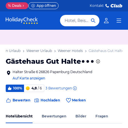
%
Deals
App öffnen
Kontakt
Hotel, Reiseziel
hsen Urlaub
Weener Urlaub
Weener Hotels
Gästehaus Gut Halte
Gästehaus Gut Halte
Halter Straße 6 26826 Papenburg Deutschland
Auf Karte anzeigen
3
Bewertungen
100%
4,8
/ 6
Bewerten
Hochladen
Merken
Hotelübersicht
Bewertungen
Bilder
Fragen