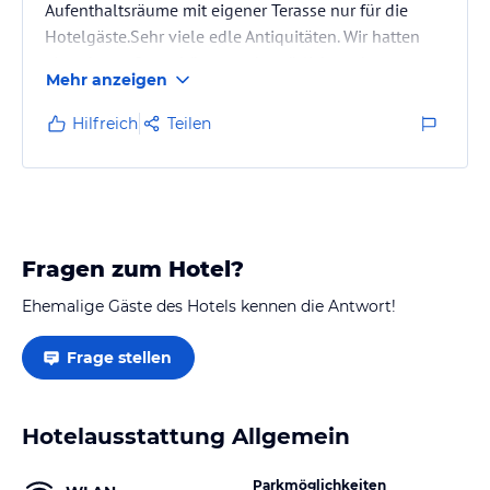
Aufenthaltsräume mit eigener Terasse nur für die
Hotelgäste.Sehr viele edle Antiquitäten. Wir hatten
ein sehr großes,schönes und natürlich sauberes
Mehr anzeigen
Zimmer. Großes Badezimmer mit Blick auf die Ems.
Frühstück großzügig, alles vorhanden,Eier wurden
Hilfreich
Teilen
auf Wunsch frisch hergerichtet. Als wir dort waren
Altersmäßig gemischt.
Etwas ausserhalb von Papenburg. Von der Meyer
Werft nur ein paar Minuten entfernt, da im Sommer
Fragen zum Hotel?
die
Besichtigung…
Ehemalige Gäste des Hotels kennen die Antwort!
Frage stellen
Hotelausstattung Allgemein
Parkmöglichkeiten