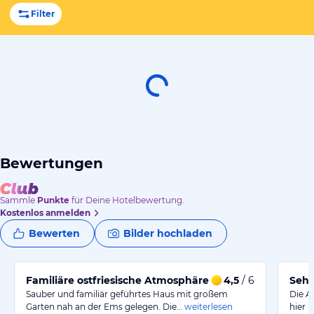
Filter
Bewertungen
Sammle
Punkte
für Deine Hotelbewertung.
Kostenlos anmelden
Bewerten
Bilder hochladen
Familiäre ostfriesische Atmosphäre a la Gutsherr
4,5
/ 6
Sehr
Sauber und familiär geführtes Haus mit großem
Die A
Garten nah an der Ems gelegen. Die…
weiterlesen
hier r