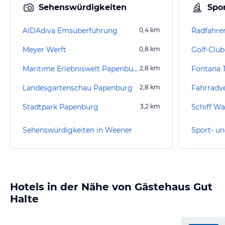
Sehenswürdigkeiten
Spor
AIDAdiva Emsüberführung
0,4
km
Radfahre
Meyer Werft
0,8
km
Maritime Erlebniswelt Papenburg
2,8
km
Landesgartenschau Papenburg
2,8
km
Fahrradv
Stadtpark Papenburg
3,2
km
Schiff Wa
Sehenswürdigkeiten in Weener
Sport- un
Hotels in der Nähe von Gästehaus Gut
Halte