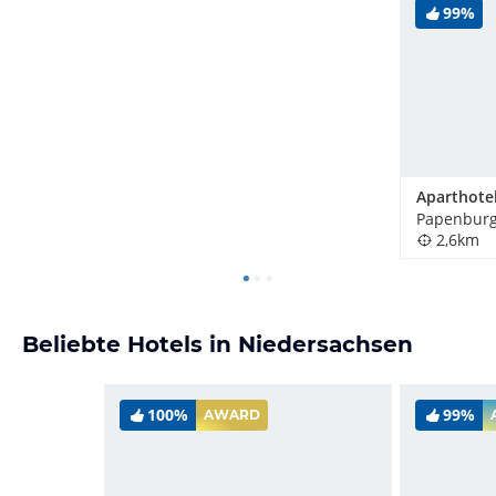
99%
Aparthote
Papenburg
2,6km
Beliebte Hotels in Niedersachsen
100%
99%
AWARD