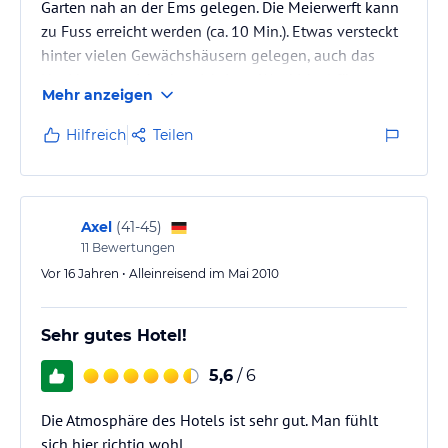
Garten nah an der Ems gelegen. Die Meierwerft kann
zu Fuss erreicht werden (ca. 10 Min.). Etwas versteckt
hinter vielen Gewächshäusern gelegen, auch das
Navi kannte nicht den richtigen Weg! Ideal für
Mehr anzeigen
Radwanderer gelegen, aber auch ein schönes Ziel bei
Biergartenwetter. Verläst dann noch eine neues Schiff
Hilfreich
Teilen
die Werft, sitz man in der allerersten Reihe.
Hotelrestaurant Reiherhof mit Unterkunft im
Gutshaus ist treffend als Name gewählt worden.
Ländlich in der Natur nach…
Axel
(
41-45
)
11
Bewertungen
Vor 16 Jahren • Alleinreisend im Mai 2010
Sehr gutes Hotel!
5,6
/ 6
Die Atmosphäre des Hotels ist sehr gut. Man fühlt
sich hier richtig wohl.