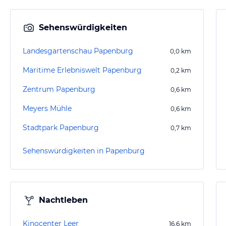
Sehenswürdigkeiten
Landesgartenschau Papenburg
0,0
km
Maritime Erlebniswelt Papenburg
0,2
km
Zentrum Papenburg
0,6
km
Meyers Mühle
0,6
km
Stadtpark Papenburg
0,7
km
Sehenswürdigkeiten in Papenburg
Nachtleben
Kinocenter Leer
16,6
km