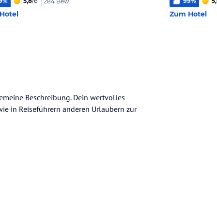
9
%
5,8
/
6
99
%
5
284 Bew.
Hotel
Zum Hotel
gemeine Beschreibung. Dein wertvolles
n wie in Reiseführern anderen Urlaubern zur