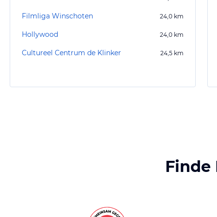
Filmliga Winschoten
24,0
km
Hollywood
24,0
km
Cultureel Centrum de Klinker
24,5
km
Finde