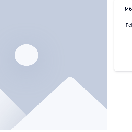
Mö
Fo