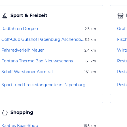
Sport & Freizeit
Radfahren Dörpen
Graf
2,3
km
Golf-Club Gutshof Papenburg Aschendorf e.V.
Fisc
3,5
km
Fahrradverleih Mauer
Wirt
12,4
km
Fontana Therme Bad Nieuweschans
Rest
16,1
km
Schiff Warsteiner Admiral
Rest
16,1
km
Sport- und Freizeitangebote in Papenburg
Rest
Shopping
Kaatjes Kaas-Shop
16,5
km