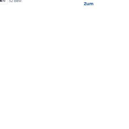
,6
/
6
52 Bew.
Zum Hotel