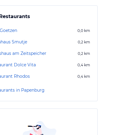
Restaurants
 Goetzen
0,0
km
hhaus Smutje
0,2
km
shaus am Zeitspeicher
0,2
km
aurant Dolce Vita
0,4
km
aurant Rhodos
0,4
km
aurants in Papenburg