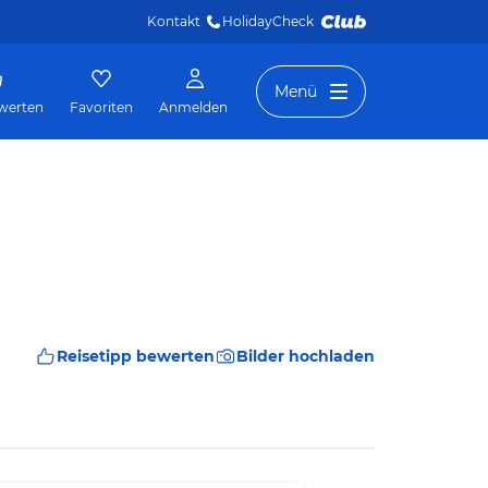
Kontakt
HolidayCheck 
Menü
werten
Favoriten
Anmelden
Reisetipp bewerten
Bilder hochladen