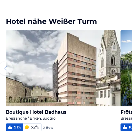
Bild melden
von Erich
Hotel nähe Weißer Turm
Boutique Hotel Badhaus
Fröt
Bressanone / Brixen, Südtirol
Bressa
91
%
5,7
/
6
1
5 Bew.