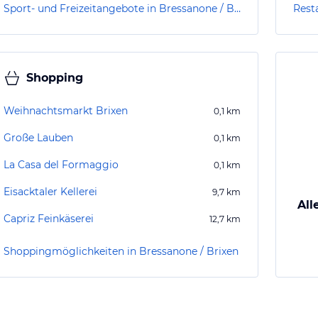
Sport- und Freizeitangebote in Bressanone / Brixen
Rest
Shopping
Weihnachtsmarkt Brixen
0,1
km
Große Lauben
0,1
km
La Casa del Formaggio
0,1
km
Eisacktaler Kellerei
9,7
km
All
Capriz Feinkäserei
12,7
km
Shoppingmöglichkeiten in Bressanone / Brixen