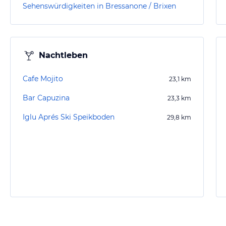
Sehenswürdigkeiten in Bressanone / Brixen
Nachtleben
Cafe Mojito
23,1
km
Bar Capuzina
23,3
km
Iglu Aprés Ski Speikboden
29,8
km