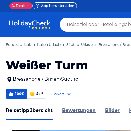
%
Deals
App herunterladen
Europa Urlaub
Italien Urlaub
Südtirol Urlaub
Bressanone / Brix
Weißer Turm
Bressanone / Brixen/Südtirol
100%
5
/ 6
1 Bewertung
Reisetippübersicht
Bewertungen
Bilder