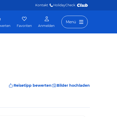
Kontakt
HolidayCheck 
Menü
werten
Favoriten
Anmelden
Reisetipp bewerten
Bilder hochladen