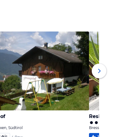
of
Residence Alpenr
xen, Südtirol
Bressanone / Brixen, Südti
6,0
/
6
100
%
6,0
/
6