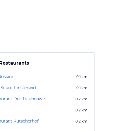
Restaurants
Rossini
0,1
km
 Scuro-Finsterwirt
0,1
km
aurant Der Traubenwirt
0,2
km
0,2
km
aurant Kutscherhof
0,2
km