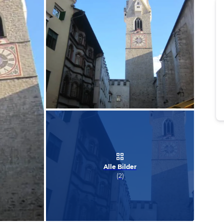
Bild melden
von Erich
Alle Bilder
(
2
)