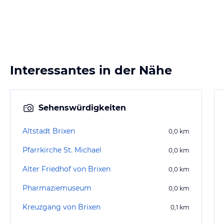
Interessantes in der Nähe
Sehenswürdigkeiten
Altstadt Brixen
0,0
km
Pfarrkirche St. Michael
0,0
km
Alter Friedhof von Brixen
0,0
km
Pharmaziemuseum
0,0
km
Kreuzgang von Brixen
0,1
km