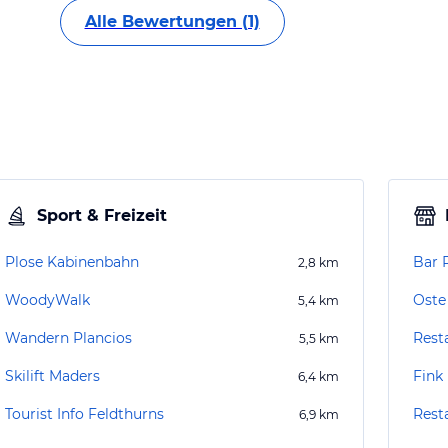
Alle Bewertungen (1)
Sport & Freizeit
Plose Kabinenbahn
Bar 
2,8
km
WoodyWalk
Oste
5,4
km
Wandern Plancios
Rest
5,5
km
Skilift Maders
Fink
6,4
km
Tourist Info Feldthurns
Rest
6,9
km