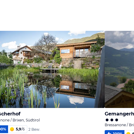
scherhof
Gemangerh
none / Brixen, Südtirol
Bressanone / Bri
00
%
5,9
/
6
2 Bew.
100
%