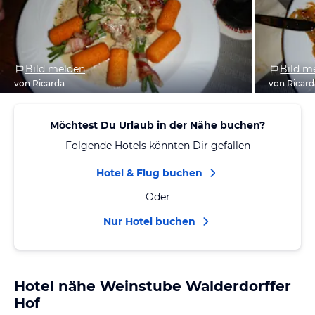
Bild melden
Bild m
von Ricarda
von Ricard
Möchtest Du Urlaub in der Nähe buchen?
Folgende Hotels könnten Dir gefallen
Hotel & Flug buchen
Oder
Nur Hotel buchen
Hotel nähe Weinstube Walderdorffer
Hof