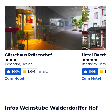
Gästehaus Präsenzhof
Hotel Bacchu
Bensheim, Hessen
Bensheim, Hessen
100
%
5,0
/
6
100
%
5,3
/
16 Bew.
Zum Hotel
Zum Hotel
Infos Weinstube Walderdorffer Hof