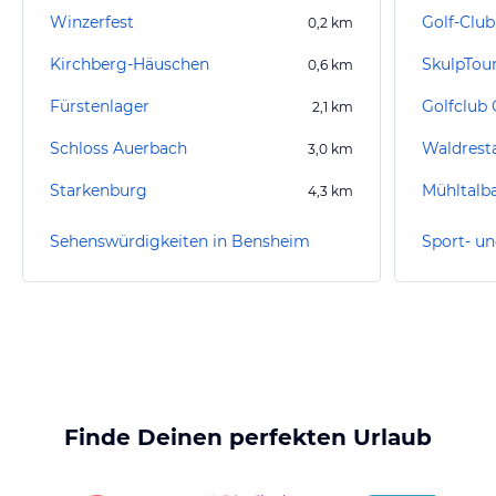
Winzerfest
Golf-Club
0,2
km
Kirchberg-Häuschen
SkulpTou
0,6
km
Fürstenlager
2,1
km
Schloss Auerbach
Waldrest
3,0
km
Starkenburg
4,3
km
Sehenswürdigkeiten in Bensheim
Finde Deinen perfekten Urlaub