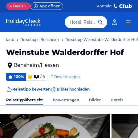
%
Deals
App öffnen
Kontakt
Hotel, Reiseziel
 Urlaub
Reisetipps Bensheim
Reisetipp Weinstube Walderdorffer Hof
Weinstube Walderdorffer Hof
Bensheim/Hessen
100%
5,8
/ 6
2 Bewertungen
Reisetipp bewerten
Bilder hochladen
Reisetippübersicht
Bewertungen
Bilder
Hotels