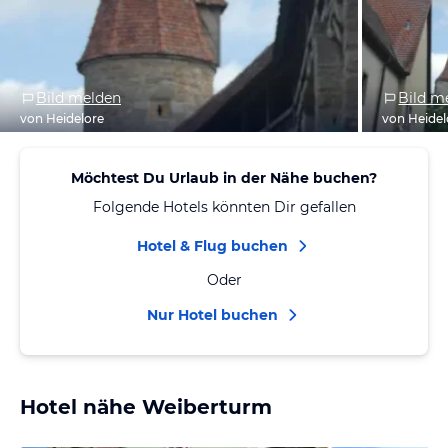
Bild melden
Bild m
von Heidelore
von Heidel
Möchtest Du Urlaub in der Nähe buchen?
Folgende Hotels könnten Dir gefallen
Hotel & Flug buchen
Oder
Nur Hotel buchen
Hotel nähe Weiberturm