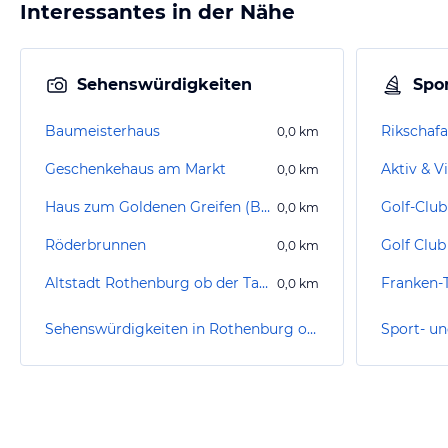
Interessantes in der Nähe
Sehenswürdigkeiten
Spor
Baumeisterhaus
0,0
km
Geschenkehaus am Markt
0,0
km
Haus zum Goldenen Greifen (Bürgermeister Toppler Haus)
Golf-Club
0,0
km
Röderbrunnen
0,0
km
Altstadt Rothenburg ob der Tauber
0,0
km
Sehenswürdigkeiten in Rothenburg ob der Tauber