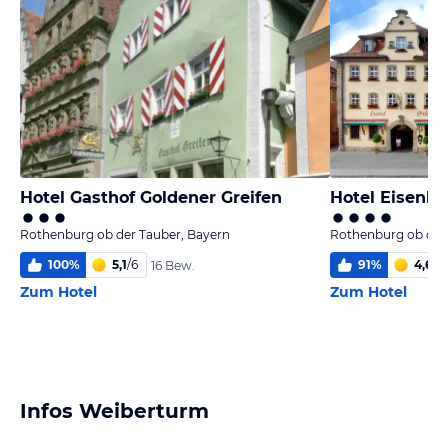
Hotel Gasthof Goldener Greifen
Hotel Eisenhu
Rothenburg ob der Tauber, Bayern
Rothenburg ob der
100
%
5,1
/
6
91
%
4,6
/
6
16 Bew.
Zum Hotel
Zum Hotel
Infos Weiberturm