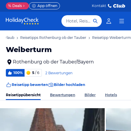
%
Deals
App öffnen
Kontakt
Hotel, Reiseziel
r Urlaub
Reisetipps Rothenburg ob der Tauber
Reisetipp Weiberturm
Weiberturm
Rothenburg ob der Tauber/Bayern
100%
5
/ 6
2 Bewertungen
Reisetipp bewerten
Bilder hochladen
Reisetippübersicht
Bewertungen
Bilder
Hotels