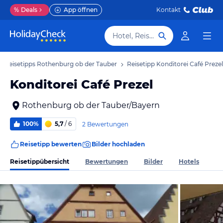
%
Deals
App öffnen
Kontakt
Hotel, Reiseziel
Reisetipps Rothenburg ob der Tauber
Reisetipp Konditorei Café Prezel
Konditorei Café Prezel
Rothenburg ob der Tauber/Bayern
100%
5,7
/ 6
2 Bewertungen
Reisetipp bewerten
Bilder hochladen
Reisetippübersicht
Bewertungen
Bilder
Hotels