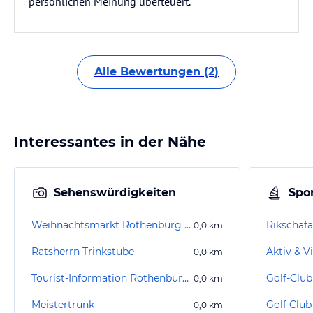
persönlichen Meinung überteuert.
Alle Bewertungen (2)
Interessantes in der Nähe
Sehenswürdigkeiten
Spor
Weihnachtsmarkt Rothenburg ob der Tauber
0,0
km
Ratsherrn Trinkstube
0,0
km
Tourist-Information Rothenburg o.d. Tauber
Golf-Club
0,0
km
Meistertrunk
0,0
km