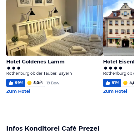
Hotel Goldenes Lamm
Hotel Eisenhu
Rothenburg ob der Tauber, Bayern
Rothenburg ob der
99
%
5,0
/
6
91
%
4,6
/
6
19 Bew.
Zum Hotel
Zum Hotel
Infos Konditorei Café Prezel