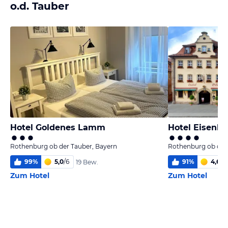
o.d. Tauber
Hotel Goldenes Lamm
Hotel Eisenhu
Rothenburg ob der Tauber, Bayern
Rothenburg ob der
99
%
5,0
/
6
91
%
4,6
/
6
19 Bew.
Zum Hotel
Zum Hotel