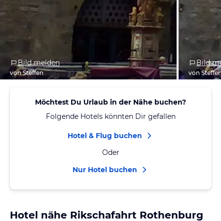
Bild melden
Bild m
von Steffen
von Steffe
Möchtest Du Urlaub in der Nähe buchen?
Folgende Hotels könnten Dir gefallen
Hotel & Flug buchen
Oder
Nur Hotel buchen
Hotel nähe Rikschafahrt Rothenburg