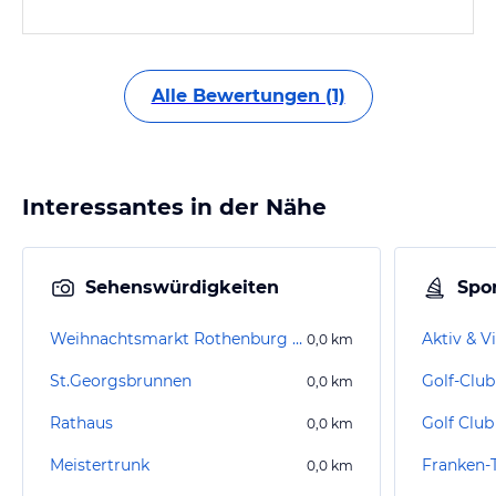
Alle Bewertungen (1)
Interessantes in der Nähe
Sehenswürdigkeiten
Spor
Weihnachtsmarkt Rothenburg ob der Tauber
0,0
km
St.Georgsbrunnen
Golf-Club
0,0
km
Rathaus
0,0
km
Meistertrunk
0,0
km