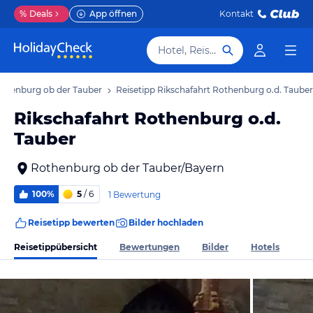
%
Deals
App öffnen
Kontakt
Hotel, Reiseziel
othenburg ob der Tauber
Reisetipp Rikschafahrt Rothenburg o.d. Tauber
Rikschafahrt Rothenburg o.d.
Tauber
Rothenburg ob der Tauber/Bayern
100%
5
/ 6
1 Bewertung
Reisetipp bewerten
Bilder hochladen
Reisetippübersicht
Bewertungen
Bilder
Hotels