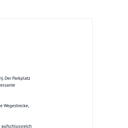
. Der Parkplatz
ressante
re Wegestrecke,
r aufschlussreich