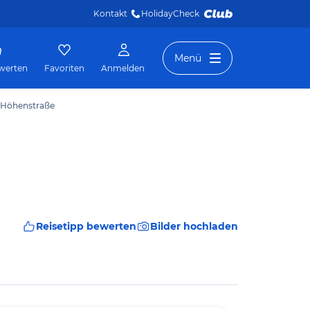
Kontakt
HolidayCheck 
Menü
werten
Favoriten
Anmelden
 Höhenstraße
Reisetipp bewerten
Bilder hochladen