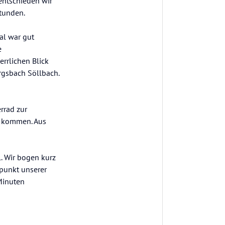
entschieden wir
tunden.
al war gut
e
rrlichen Blick
rgsbach Söllbach.
rrad zur
z kommen. Aus
. Wir bogen kurz
punkt unserer
Minuten