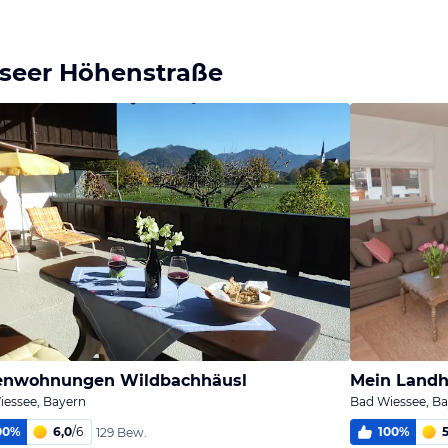
Bild
Bild
Bild
melden
melden
melden
von Manfred
von Manfred
von Manfred
seer Höhenstraße
ienwohnungen Wildbachhäusl
Mein Land
iessee, Bayern
Bad Wiessee, B
00
%
6,0
/
6
100
%
5
129 Bew.