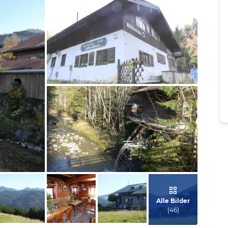
Bild melden
von Manfred
Bild melden
von Manfred
Alle Bilder
(
46
)