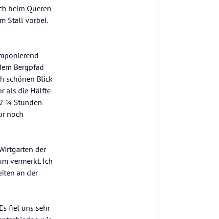
ich beim Queren
m Stall vorbei.
Imponierend
 dem Bergpfad
ch schönen Blick
 als die Hälfte
a 2 ¼ Stunden
ur noch
Wirtgarten der
um vermerkt. Ich
iten an der
s fiel uns sehr