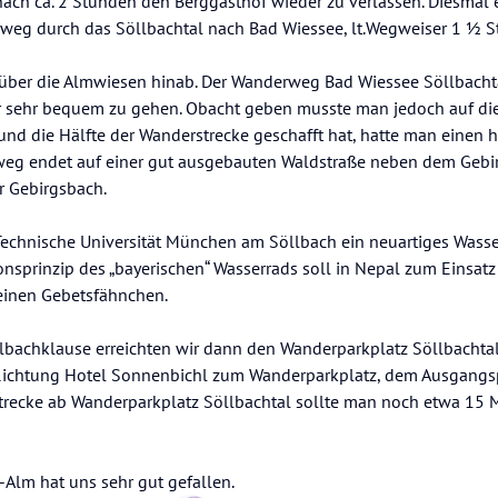
nach ca. 2 Stunden den Berggasthof wieder zu verlassen. Diesmal 
weg durch das Söllbachtal nach Bad Wiessee, lt.Wegweiser 1 ½ S
 über die Almwiesen hinab. Der Wanderweg Bad Wiessee Söllbacht
ar sehr bequem zu gehen. Obacht geben musste man jedoch auf di
d die Hälfte der Wanderstrecke geschafft hat, hatte man einen he
rweg endet auf einer gut ausgebauten Waldstraße neben dem Gebi
r Gebirgsbach.
 Technische Universität München am Söllbach ein neuartiges Wasse
nsprinzip des „bayerischen“ Wasserrads soll in Nepal zum Einsat
einen Gebetsfähnchen.
lbachklause erreichten wir dann den Wanderparkplatz Söllbachtal
n Richtung Hotel Sonnenbichl zum Wanderparkplatz, dem Ausgangs
Strecke ab Wanderparkplatz Söllbachtal sollte man noch etwa 15 
Alm hat uns sehr gut gefallen.