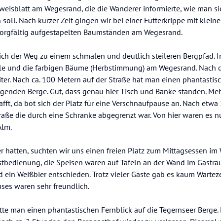
nweisblatt am Wegesrand, die die Wanderer informierte, wie man s
soll. Nach kurzer Zeit gingen wir bei einer Futterkrippe mit kleine
sorgfältig aufgestapelten Baumständen am Wegesrand.
ch der Weg zu einem schmalen und deutlich steileren Bergpfad. 
älle und die farbigen Bäume (Herbstimmung) am Wegesrand. Nach
ter. Nach ca. 100 Metern auf der Straße hat man einen phantastis
genden Berge. Gut, dass genau hier Tisch und Bänke standen. Mehr
fft, da bot sich der Platz für eine Verschnaufpause an. Nach etw
raße die durch eine Schranke abgegrenzt war. Von hier waren es n
Alm.
er hatten, suchten wir uns einen freien Platz zum Mittagsessen im 
stbedienung, die Speisen waren auf Tafeln an der Wand im Gastra
 ein Weißbier entschieden. Trotz vieler Gäste gab es kaum Warteze
ses waren sehr freundlich.
te man einen phantastischen Fernblick auf die Tegernseer Berge. E