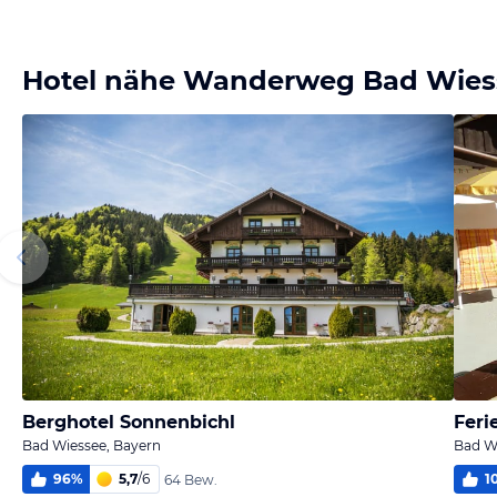
Bild
Bild
Bild
Bild
melden
melden
melden
melden
von Manfred
von Manfred
von Manfred
von Manfred
Hotel nähe Wanderweg Bad Wies
Berghotel Sonnenbichl
Fer
Bad Wiessee, Bayern
Bad W
96
%
5,7
/
6
1
64 Bew.