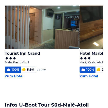
Tourist Inn Grand
Hotel Marble
Malé, Kaafu Atoll
Malé, Kaafu Atoll
100
%
5,5
/
6
100
%
2,4
/
2 Bew.
Zum Hotel
Zum Hotel
Infos U-Boot Tour Süd-Malé-Atoll