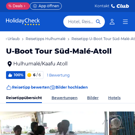
%
Deals
App öffnen
Kontakt
Hotel, Reiseziel
alé Urlaub
Reisetipps Hulhumalé
Reisetipp U-Boot Tour Süd-Malé-At
U-Boot Tour Süd-Malé-Atoll
Hulhumalé/Kaafu Atoll
100%
6
/ 6
1 Bewertung
Reisetipp bewerten
Bilder hochladen
Reisetippübersicht
Bewertungen
Bilder
Hotels