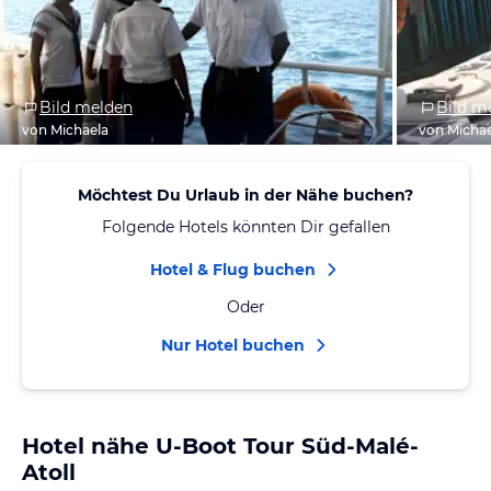
Bild melden
Bild m
von Michaela
von Micha
Möchtest Du Urlaub in der Nähe buchen?
Folgende Hotels könnten Dir gefallen
Hotel & Flug buchen
Oder
Nur Hotel buchen
Hotel nähe U-Boot Tour Süd-Malé-
Atoll