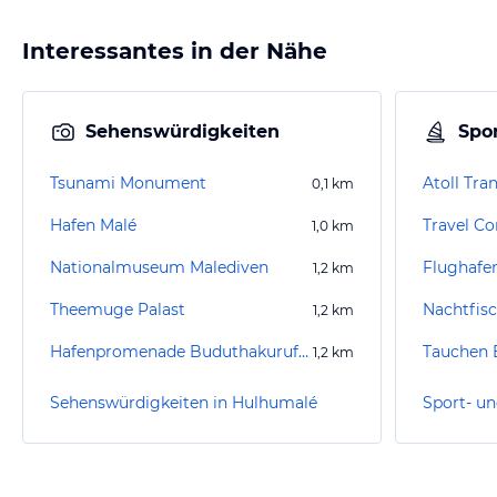
Interessantes in der Nähe
Sehenswürdigkeiten
Spor
Tsunami Monument
Atoll Tra
0,1
km
Hafen Malé
Travel Co
1,0
km
Nationalmuseum Malediven
Flughafe
1,2
km
Theemuge Palast
Nachtfis
1,2
km
Hafenpromenade Buduthakurufaanu Magu
1,2
km
Sehenswürdigkeiten in Hulhumalé