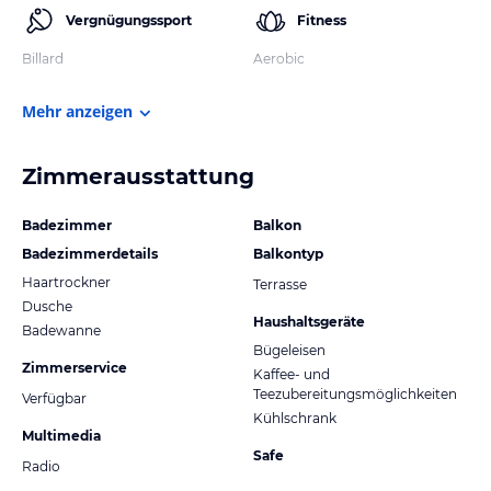
Vergnügungssport
Fitness
Billard
Aerobic
Mehr anzeigen
Zimmerausstattung
Badezimmer
Balkon
Badezimmerdetails
Balkontyp
Haartrockner
Terrasse
Dusche
Haushaltsgeräte
Badewanne
Bügeleisen
Zimmerservice
Kaffee- und
Teezubereitungsmöglichkeiten
Verfügbar
Kühlschrank
Multimedia
Safe
Radio