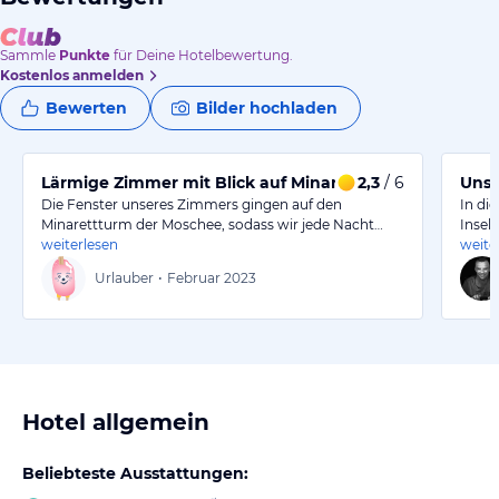
Sammle
Punkte
für Deine Hotelbewertung.
Kostenlos anmelden
Bewerten
Bilder hochladen
Lärmige Zimmer mit Blick auf Minarettturm
2,3
/ 6
Unse
Die Fenster unseres Zimmers gingen auf den
In di
Minarettturm der Moschee, sodass wir jede Nacht…
Insel
weiterlesen
weite
Urlauber
•
Februar 2023
Hotel allgemein
Beliebteste Ausstattungen: