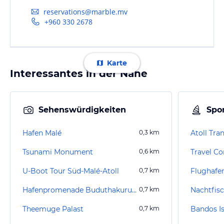
reservations@marble.mv
+960 330 2678
Karte
Interessantes in der Nähe
Sehenswürdigkeiten
Spor
Hafen Malé
0,3
km
Atoll Tra
Tsunami Monument
0,6
km
Travel Co
U-Boot Tour Süd-Malé-Atoll
0,7
km
Flughafe
Hafenpromenade Buduthakurufaanu Magu
0,7
km
Nachtfis
Theemuge Palast
0,7
km
Bandos I