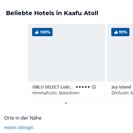
Beliebte Hotels in Kaafu Atoll
100%
99%
OBLU SELECT Lobigili
Joy Island
Himmafushi, Malediven
Dhifushi, 
Orte in der Nähe
Hotels
Villingili