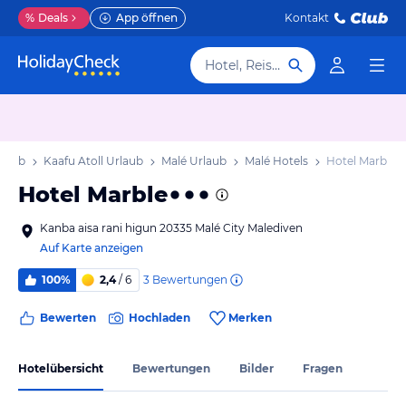
%
Deals
App öffnen
Kontakt
Hotel, Reiseziel
rlaub
Kaafu Atoll Urlaub
Malé Urlaub
Malé Hotels
Hotel Marble
Hotel Marble
Kanba aisa rani higun 20335 Malé City Malediven
Auf Karte anzeigen
3
Bewertungen
100%
2,4
/ 6
Bewerten
Hochladen
Merken
Hotelübersicht
Bewertungen
Bilder
Fragen