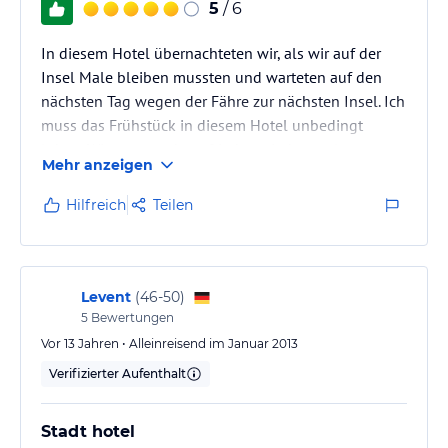
5
/ 6
In diesem Hotel übernachteten wir, als wir auf der
Insel Male bleiben mussten und warteten auf den
nächsten Tag wegen der Fähre zur nächsten Insel. Ich
muss das Frühstück in diesem Hotel unbedingt
loben. Wir waren sehr zufrieden, ein kostenloses
Mehr anzeigen
Zimmer in der 9. Etage kostenlos zu haben. Das Hotel
liegt auf halber Strecke zwischen der Fähre zum
Hilfreich
Teilen
Flughafen und der Fährstation zu den Inseln. Wir
versuchten ein anderes Hotel in Male, aber wir waren
froh, nach Marble zurückzukehren.
Levent
(
46-50
)
5
Bewertungen
Vor 13 Jahren • Alleinreisend im Januar 2013
Verifizierter Aufenthalt
Stadt hotel