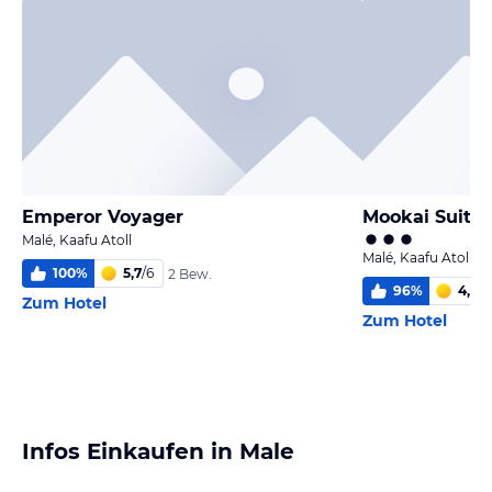
Emperor Voyager
Mookai Suites
Malé, Kaafu Atoll
Malé, Kaafu Atoll
100
%
5,7
/
6
2 Bew.
96
%
4,3
/
6
Zum Hotel
Zum Hotel
Infos Einkaufen in Male