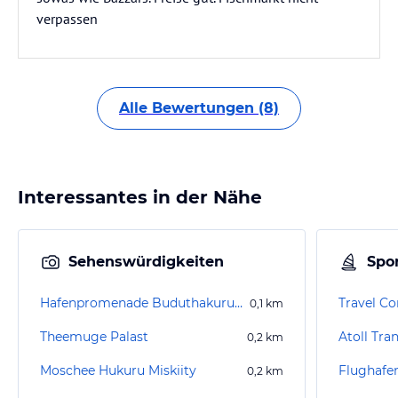
verpassen
Alle Bewertungen (8)
Interessantes in der Nähe
Sehenswürdigkeiten
Spor
Hafenpromenade Buduthakurufaanu Magu
Travel Co
0,1
km
Theemuge Palast
Atoll Tra
0,2
km
Moschee Hukuru Miskiity
Flughafe
0,2
km