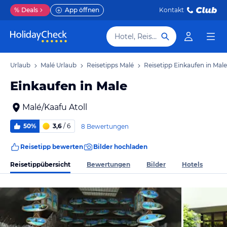
%
Deals
App öffnen
Kontakt
Hotel, Reiseziel
oll Urlaub
Malé Urlaub
Reisetipps Malé
Reisetipp Einkaufen in Male
Einkaufen in Male
Malé/Kaafu Atoll
50%
3,6
/ 6
8 Bewertungen
Reisetipp bewerten
Bilder hochladen
Reisetippübersicht
Bewertungen
Bilder
Hotels