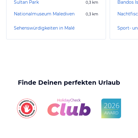
Sultan Park
Bandos I
0,3
km
Nationalmuseum Malediven
Nachtfis
0,3
km
Sehenswürdigkeiten in Malé
Sport- un
Finde Deinen perfekten Urlaub