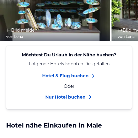
Bild melden
Bild m
von Lena
von Lena
Möchtest Du Urlaub in der Nähe buchen?
Folgende Hotels könnten Dir gefallen
Hotel & Flug buchen
Oder
Nur Hotel buchen
Hotel nähe Einkaufen in Male