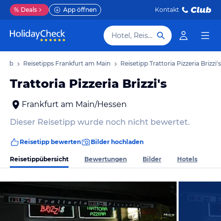
%
Deals
App öffnen
Kontakt
Hotel, Reiseziel
rlaub
Reisetipps Frankfurt am Main
Reisetipp Trattoria Pizzeria Brizzi's
Trattoria Pizzeria Brizzi's
Frankfurt am Main/Hessen
Dieser Reisetipp wurde noch nicht bewertet.
Reisetipp bewerten
Bilder hochladen
Reisetippübersicht
Bewertungen
Bilder
Hotels