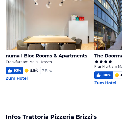
numa I Bloc Rooms & Apartments
Frankfurt am Main, Hessen
Frankfurt am Main,
93
%
5,5
/
6
7 Bew.
100
%
4,7
/
Zum Hotel
Zum Hotel
Infos Trattoria Pizzeria Brizzi's