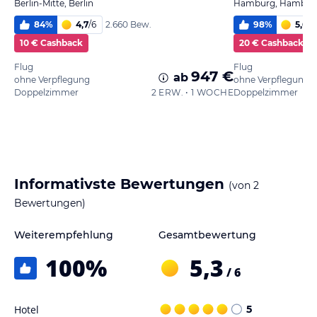
Berlin-Mitte, Berlin
Hamburg, Hambur
84
%
4,7
/
6
98
%
5,6
/
6
2.660 Bew.
10 € Cashback
20 € Cashback
Flug
Flug
947 €
ab
ohne Verpflegung
ohne Verpflegung
Doppelzimmer
2 ERW. • 1 WOCHE
Doppelzimmer
Informativste Bewertungen
(von
2
Bewertungen)
Weiterempfehlung
Gesamtbewertung
100
%
5,3
/ 6
Hotel
5