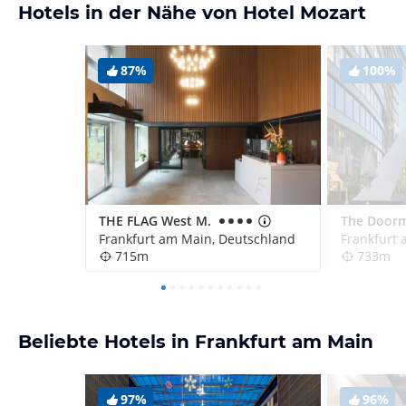
Hotels in der Nähe von Hotel Mozart
87%
100%
THE FLAG West M.
Frankfurt am Main, Deutschland
Frankfurt
715m
733m
Beliebte Hotels in Frankfurt am Main
97%
96%