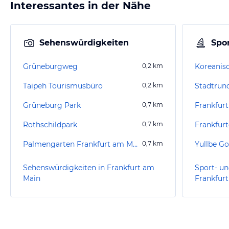
Interessantes in der Nähe
Sehenswürdigkeiten
Spor
Grüneburgweg
0,2
km
Taipeh Tourismusbüro
0,2
km
Grüneburg Park
0,7
km
Frankfur
Rothschildpark
0,7
km
Palmengarten Frankfurt am Main
0,7
km
Yullbe Go
Sehenswürdigkeiten in Frankfurt am
Sport- un
Main
Frankfur