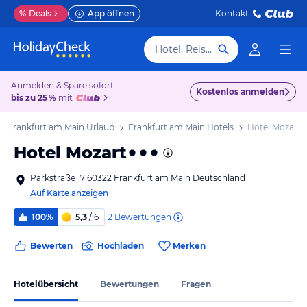
%
Deals
App öffnen
Kontakt
Hotel, Reiseziel
Anmelden & Spare sofort
Kostenlos anmelden
bis zu 25 %
mit
Frankfurt am Main Urlaub
Frankfurt am Main Hotels
Hotel Mozart
Hotel Mozart
Parkstraße 17 60322 Frankfurt am Main Deutschland
Auf Karte anzeigen
2
Bewertungen
100%
5,3
/ 6
Bewerten
Hochladen
Merken
Hotelübersicht
Bewertungen
Fragen