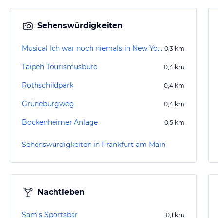
Sehenswürdigkeiten
Musical Ich war noch niemals in New York
0,3
km
Taipeh Tourismusbüro
0,4
km
Rothschildpark
0,4
km
Grüneburgweg
0,4
km
Bockenheimer Anlage
0,5
km
Sehenswürdigkeiten in Frankfurt am Main
Nachtleben
Sam's Sportsbar
0,1
km