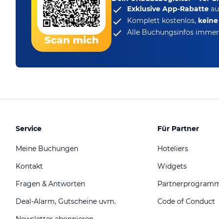
Exklusive App-Rabatte
au
Komplett kostenlos,
kein
Alle Buchungsinfos immer 
Scan mich
Service
Für Partner
Meine Buchungen
Hoteliers
Kontakt
Widgets
Fragen & Antworten
Partnerprogram
Deal-Alarm, Gutscheine uvm.
Code of Conduct