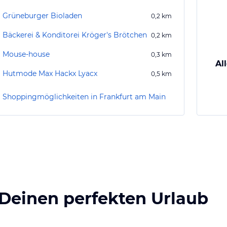
Grüneburger Bioladen
0,2
km
Bäckerei & Konditorei Kröger's Brötchen
0,2
km
Mouse-house
0,3
km
Al
Hutmode Max Hackx Lyacx
0,5
km
Shoppingmöglichkeiten in Frankfurt am Main
 Deinen perfekten Urlaub