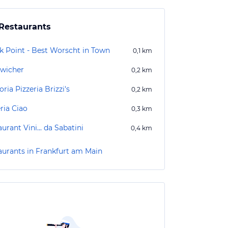
Restaurants
k Point - Best Worscht in Town
0,1
km
wicher
0,2
km
oria Pizzeria Brizzi's
0,2
km
ria Ciao
0,3
km
urant Vini... da Sabatini
0,4
km
aurants in Frankfurt am Main