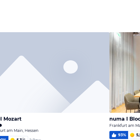
l Mozart
numa I Blo
Frankfurt am Ma
urt am Main, Hessen
93
%
5,
00
%
5,3
/
6