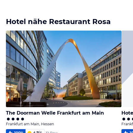
Bild melden
von Marta
Hotel nähe Restaurant Rosa
The Doorman Welle Frankfurt am Main
Hote
Frankfurt am Main, Hessen
Frankf
100
%
4,7
/
6
1