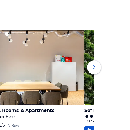
c Rooms & Apartments
Sofitel Frankfurt 
in, Hessen
Frankfurt am Main, Hesse
5
/
6
7 Bew.
94
%
5,7
/
6