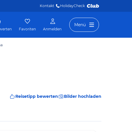
Kontakt
HolidayCheck 
Menü
werten
Favoriten
Anmelden
sa
Reisetipp bewerten
Bilder hochladen