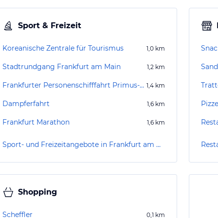
Sport & Freizeit
Koreanische Zentrale für Tourismus
Snac
1,0
km
Stadtrundgang Frankfurt am Main
Sand
1,2
km
Frankfurter Personenschifffahrt Primus-Linie
Tratt
1,4
km
Dampferfahrt
Pizze
1,6
km
Frankfurt Marathon
Resta
1,6
km
Sport- und Freizeitangebote in Frankfurt am Main
Rest
Shopping
Scheffler
0,1
km