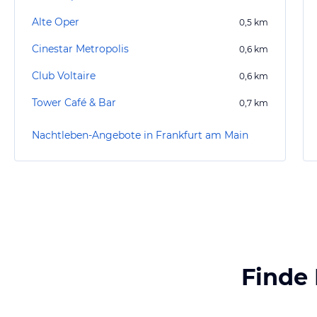
Alte Oper
0,5
km
Cinestar Metropolis
0,6
km
Club Voltaire
0,6
km
Tower Café & Bar
0,7
km
Nachtleben-Angebote in Frankfurt am Main
Finde