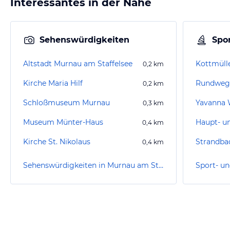
Interessantes in der Nähe
Sehenswürdigkeiten
Spor
Altstadt Murnau am Staffelsee
Kottmülle
0,2
km
Kirche Maria Hilf
Rundweg 
0,2
km
Schloßmuseum Murnau
0,3
km
Museum Münter-Haus
0,4
km
Kirche St. Nikolaus
Strandba
0,4
km
Sehenswürdigkeiten in Murnau am Staffelsee