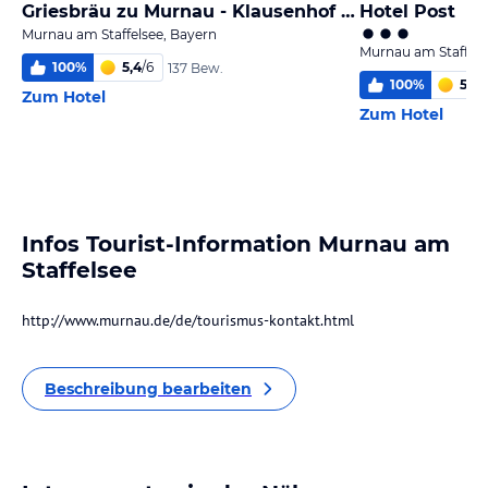
Griesbräu zu Murnau - Klausenhof am Park
Hotel Post
Murnau am Staffelsee, Bayern
Murnau am Staffels
100
%
5,4
/
6
137 Bew.
100
%
5,8
/
Zum Hotel
Zum Hotel
Infos Tourist-Information Murnau am
Staffelsee
http://www.murnau.de/de/tourismus-kontakt.html
Beschreibung bearbeiten