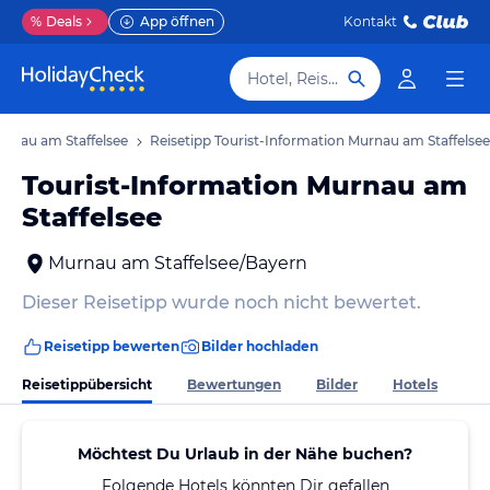
%
Deals
App öffnen
Kontakt
Hotel, Reiseziel
urnau am Staffelsee
Reisetipp Tourist-Information Murnau am Staffelsee
Tourist-Information Murnau am
Staffelsee
Murnau am Staffelsee/Bayern
Dieser Reisetipp wurde noch nicht bewertet.
Reisetipp bewerten
Bilder hochladen
Reisetippübersicht
Bewertungen
Bilder
Hotels
Möchtest Du Urlaub in der Nähe buchen?
Folgende Hotels könnten Dir gefallen