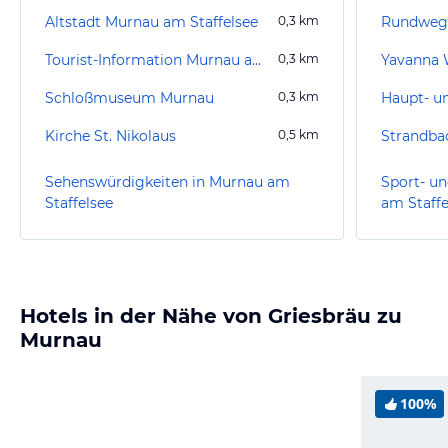
Altstadt Murnau am Staffelsee
0,3
km
Rundweg 
Tourist-Information Murnau am Staffelsee
0,3
km
Schloßmuseum Murnau
0,3
km
Kirche St. Nikolaus
0,5
km
Strandba
Sehenswürdigkeiten in Murnau am
Sport- un
Staffelsee
am Staffe
Hotels in der Nähe von Griesbräu zu
Murnau
100%