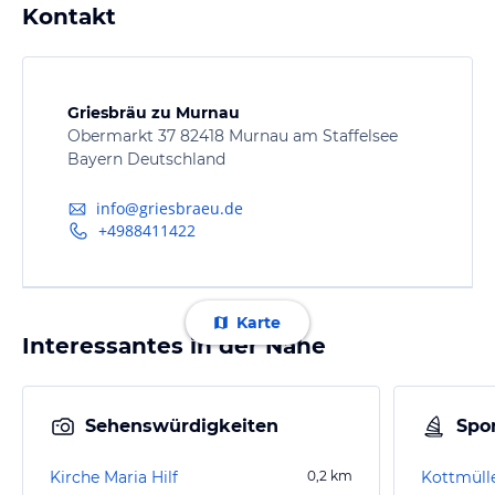
Kontakt
Griesbräu zu Murnau
Obermarkt 37 82418 Murnau am Staffelsee
Bayern Deutschland
info@griesbraeu.de
+4988411422
Karte
Interessantes in der Nähe
Sehenswürdigkeiten
Spor
Kirche Maria Hilf
0,2
km
Kottmülle