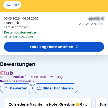
Filter
ab
412 €
06.09.2026 - 08.09.2026
Frühstück
2 ERW • 2 Nächte
Familienzimmer
Kostenlos stornierbar
Bis 03.09.2026, 21:59
Hotelangebote
ansehen
Bewertungen
Sammle
Punkte
für Deine Hotelbewertung.
Kostenlos anmelden
Bewerten
Bilder hochladen
Zufriedene Nächte im Hotel Griesbräu in Murnau
6
/ 6
Schö