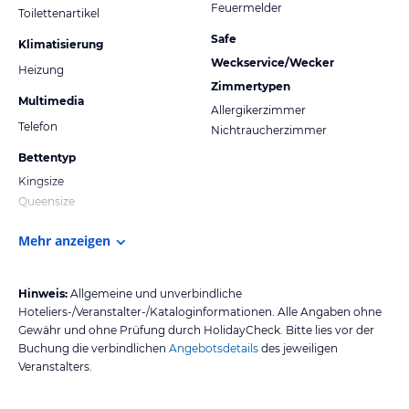
Feuermelder
Toilettenartikel
Safe
Klimatisierung
Weckservice/Wecker
Heizung
Zimmertypen
Multimedia
Allergikerzimmer
Telefon
Nichtraucherzimmer
Bettentyp
Kingsize
Queensize
Mehr anzeigen
Hinweis:
Allgemeine und unverbindliche
Hoteliers-/Veranstalter-/Kataloginformationen. Alle Angaben ohne
Gewähr und ohne Prüfung durch HolidayCheck. Bitte lies vor der
Buchung die verbindlichen
Angebotsdetails
des jeweiligen
Veranstalters.