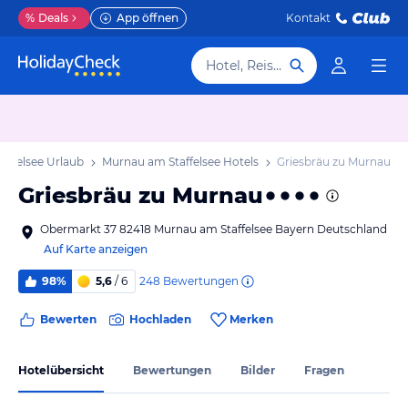
%
Deals
App öffnen
Kontakt
Hotel, Reiseziel
affelsee Urlaub
Murnau am Staffelsee Hotels
Griesbräu zu Murnau
Griesbräu zu Murnau
Obermarkt 37 82418 Murnau am Staffelsee Bayern Deutschland
Auf Karte anzeigen
248
Bewertungen
98%
5,6
/ 6
Bewerten
Hochladen
Merken
Hotelübersicht
Bewertungen
Bilder
Fragen