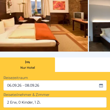
vom Hotelie
Nur Hotel
Reisezeitraum
06.09.26 - 08.09.26
Reiseteilnehmer & Zimmer
2 Erw, 0 Kinder, 1 Zi.