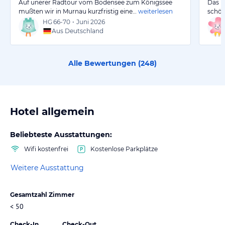
Auf unerer Radtour vom Bodensee zum Königssee
Das H
mußten wir in Murnau kurzfristig eine…
weiterlesen
schön
HG
66-70
•
Juni 2026
Aus Deutschland
Alle Bewertungen (
248
)
Hotel allgemein
Beliebteste Ausstattungen:
Wifi kostenfrei
Kostenlose Parkplätze
Weitere Ausstattung
Gesamtzahl Zimmer
< 50
Check-In
Check-Out