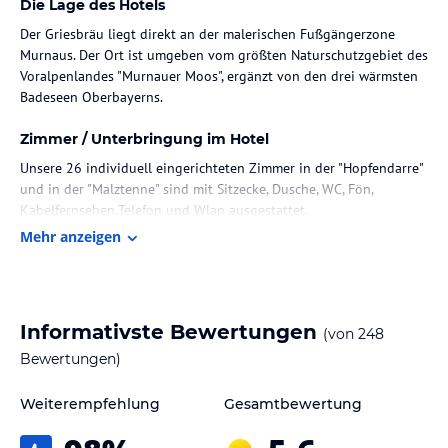
Die Lage des Hotels
Der Griesbräu liegt direkt an der malerischen Fußgängerzone
Murnaus. Der Ort ist umgeben vom größten Naturschutzgebiet des
Voralpenlandes "Murnauer Moos", ergänzt von den drei wärmsten
Badeseen Oberbayerns.
Zimmer / Unterbringung im Hotel
Unsere 26 individuell eingerichteten Zimmer in der "Hopfendarre"
und in der "Malztenne" sind mit Sitzecke, Dusche, WC, Fön,
Kabelfernsehen,Telefon und Wlan ausgestattet.
Mehr anzeigen
Gastronomie im Hotel
Der Griesbräu umfasst 2 Gastronomiebetriebe:
Der Gasthof:
im Brauereigasthof "die Bierstube" erwartet Sie eine vielfältige
Informativste Bewertungen
(von
248
und gehobene bürgerliche Küche, dazu gehören auch
Bewertungen)
vegetarische und vitale Gerichte, mit Berücksichtigung des
saisonalen Angebots. Unser Küchenchef Herr Neumann legt bei
Weiterempfehlung
Gesamtbewertung
unseren Gerichten großen Wert auf Frische und hochwertige
Zutaten aus unserer Region.