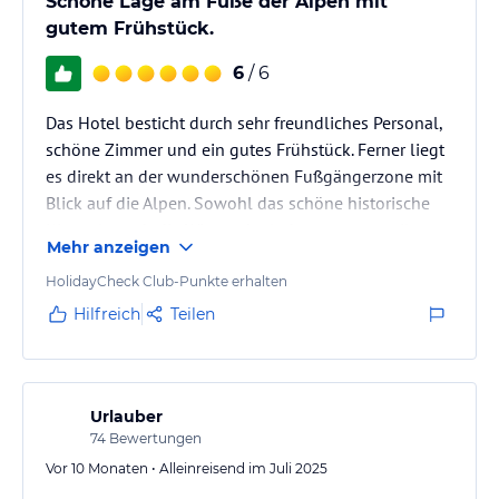
Schöne Lage am Fuße der Alpen mit
gutem Frühstück.
6
/ 6
Das Hotel besticht durch sehr freundliches Personal,
schöne Zimmer und ein gutes Frühstück. Ferner liegt
es direkt an der wunderschönen Fußgängerzone mit
Blick auf die Alpen. Sowohl das schöne historische
Kino, als auch die Wirtsstube laden zum verweilen
Mehr anzeigen
ein.
HolidayCheck Club-Punkte erhalten
Hilfreich
Teilen
Urlauber
74
Bewertungen
Vor 10 Monaten • Alleinreisend im Juli 2025