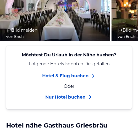
Bild melden
Bild m
von Erich
von Erich
Möchtest Du Urlaub in der Nähe buchen?
Folgende Hotels könnten Dir gefallen
Hotel & Flug buchen
Oder
Nur Hotel buchen
Hotel nähe Gasthaus Griesbräu