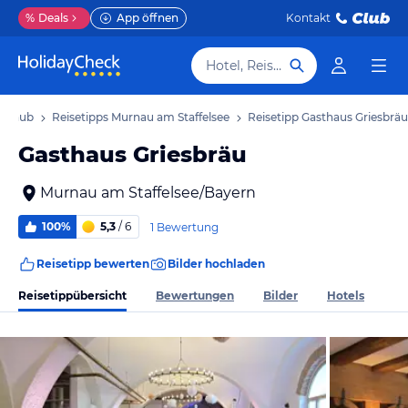
%
Deals
App öffnen
Kontakt
Hotel, Reiseziel
Urlaub
Reisetipps Murnau am Staffelsee
Reisetipp Gasthaus Griesbräu
Gasthaus Griesbräu
Murnau am Staffelsee/Bayern
100%
5,3
/ 6
1 Bewertung
Reisetipp bewerten
Bilder hochladen
Reisetippübersicht
Bewertungen
Bilder
Hotels