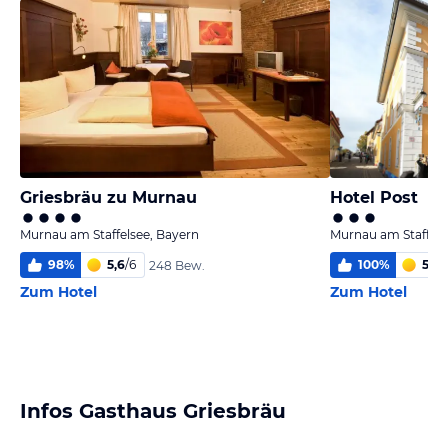
Griesbräu zu Murnau
Hotel Post
Murnau am Staffelsee, Bayern
Murnau am Staffels
98
%
5,6
/
6
100
%
5,8
/
248 Bew.
Zum Hotel
Zum Hotel
Infos Gasthaus Griesbräu