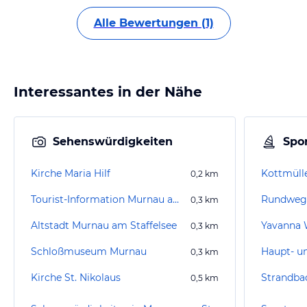
Alle Bewertungen (1)
Interessantes in der Nähe
Sehenswürdigkeiten
Spor
Kirche Maria Hilf
Kottmülle
0,2
km
Tourist-Information Murnau am Staffelsee
Rundweg 
0,3
km
Altstadt Murnau am Staffelsee
0,3
km
Schloßmuseum Murnau
0,3
km
Kirche St. Nikolaus
Strandba
0,5
km