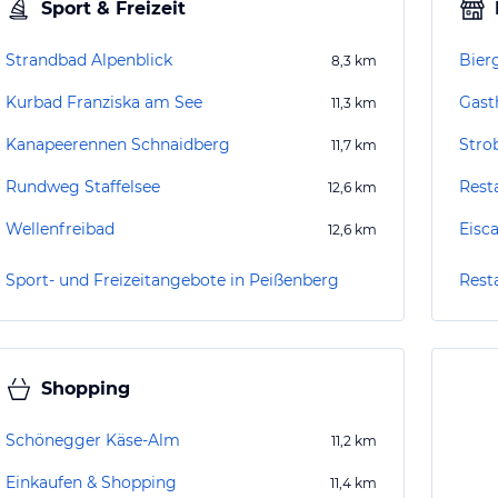
Sport & Freizeit
Strandbad Alpenblick
Bier
8,3
km
Kurbad Franziska am See
Gast
11,3
km
Kanapeerennen Schnaidberg
Stro
11,7
km
Rundweg Staffelsee
Rest
12,6
km
Wellenfreibad
Eisc
12,6
km
Sport- und Freizeitangebote in Peißenberg
Rest
Shopping
Schönegger Käse-Alm
11,2
km
Einkaufen & Shopping
11,4
km