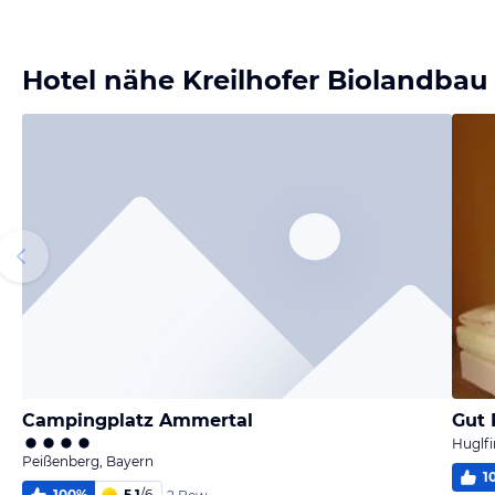
Bild melden
von Eric
Hotel nähe Kreilhofer Biolandbau
Campingplatz Ammertal
Gut 
Huglfi
Peißenberg, Bayern
1
100
%
5,1
/
6