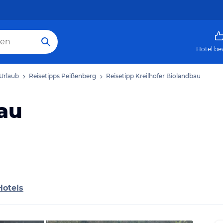
Hotel be
Urlaub
Reisetipps Peißenberg
Reisetipp Kreilhofer Biolandbau
au
Hotels