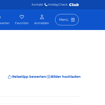
Kontakt
HolidayCheck 
Menü
werten
Favoriten
Anmelden
Reisetipp bewerten
Bilder hochladen