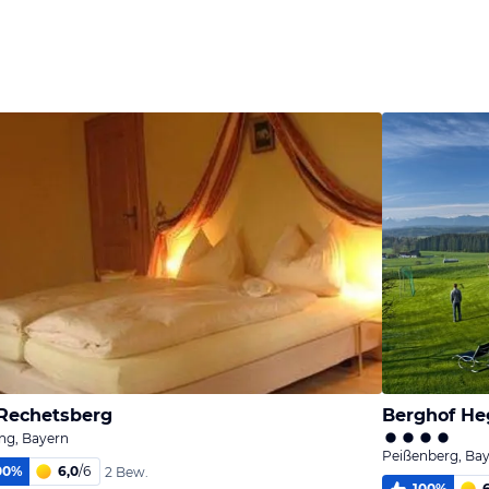
Rechetsberg
Berghof He
ng, Bayern
Peißenberg, Ba
00
%
6,0
/
6
2 Bew.
100
%