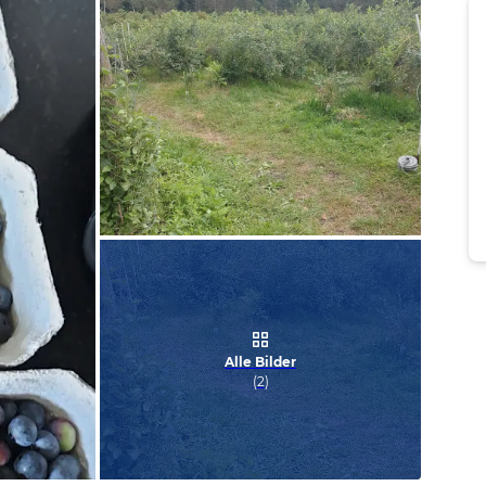
Bild melden
von Eric
Alle Bilder
(
2
)