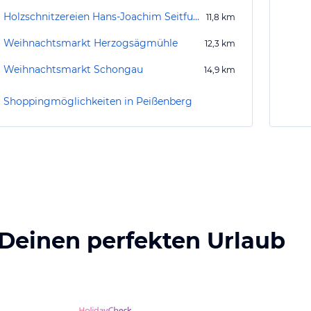
Holzschnitzereien Hans-Joachim Seitfudem
11,8
km
Weihnachtsmarkt Herzogsägmühle
12,3
km
Weihnachtsmarkt Schongau
14,9
km
Shoppingmöglichkeiten in Peißenberg
 Deinen perfekten Urlaub