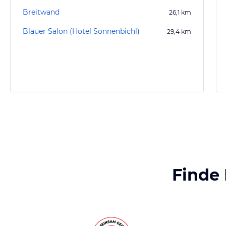
Breitwand
26,1
km
Blauer Salon (Hotel Sonnenbichl)
29,4
km
Finde