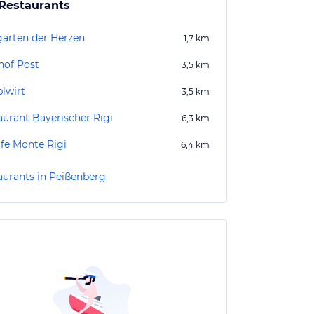
Restaurants
garten der Herzen
1,7
km
hof Post
3,5
km
blwirt
3,5
km
aurant Bayerischer Rigi
6,3
km
afe Monte Rigi
6,4
km
aurants in Peißenberg