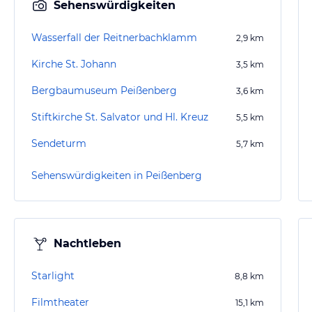
Sehenswürdigkeiten
Wasserfall der Reitnerbachklamm
2,9
km
Kirche St. Johann
3,5
km
Bergbaumuseum Peißenberg
3,6
km
Stiftkirche St. Salvator und Hl. Kreuz
5,5
km
Sendeturm
5,7
km
Sehenswürdigkeiten in Peißenberg
Nachtleben
Starlight
8,8
km
Filmtheater
15,1
km