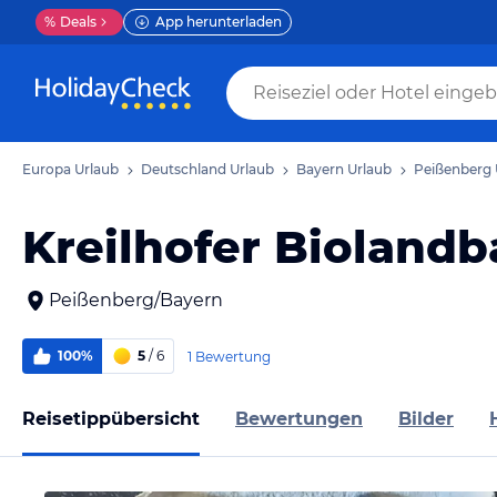
%
Deals
App herunterladen
Europa Urlaub
Deutschland Urlaub
Bayern Urlaub
Peißenberg 
Kreilhofer Biolandb
Peißenberg/Bayern
100%
5
/ 6
1 Bewertung
Reisetippübersicht
Bewertungen
Bilder