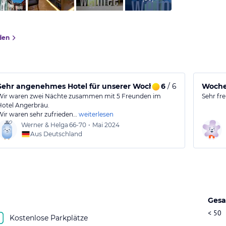
den
Sehr angenehmes Hotel für unserer Wochenende
6
/ 6
Woche
Wir waren zwei Nächte zusammen mit 5 Freunden im
Sehr fre
Hotel Angerbräu.
Wir waren sehr zufrieden…
weiterlesen
Werner & Helga
66-70
•
Mai 2024
Aus Deutschland
Gesa
< 50
Kostenlose Parkplätze