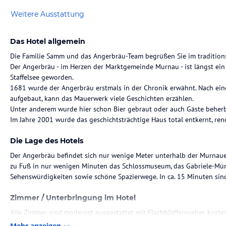
Weitere Ausstattung
Das Hotel allgemein
Die Familie Samm und das Angerbräu-Team begrüßen Sie im tradition
Der Angerbräu - im Herzen der Marktgemeinde Murnau - ist längst ein
Staffelsee geworden.
1681 wurde der Angerbräu erstmals in der Chronik erwähnt. Nach ei
aufgebaut, kann das Mauerwerk viele Geschichten erzählen.
Unter anderem wurde hier schon Bier gebraut oder auch Gäste beherb
Im Jahre 2001 wurde das geschichtsträchtige Haus total entkernt, ren
Die Lage des Hotels
Der Angerbräu befindet sich nur wenige Meter unterhalb der Murnaue
zu Fuß in nur wenigen Minuten das Schlossmuseum, das Gabriele-Mü
Sehenswürdigkeiten sowie schöne Spazierwege. In ca. 15 Minuten sin
Zimmer / Unterbringung im Hotel
Alle Zimmer sind modernst ausgestattet mit Flachbildfernseher, kos
Dusche oder Badewanne.
Mehr anzeigen