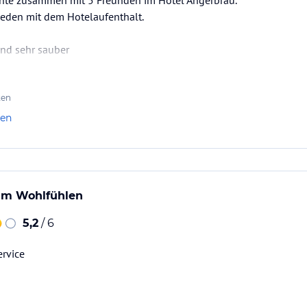
hte zusammen mit 5 Freunden im Hotel Angerbräu.
ieden mit dem Hotelaufenthalt.
und sehr sauber
ten
len
m Wohlfühlen
5,2
/ 6
ervice