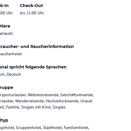
k-In
Check-Out
:00 Uhr
bis 11:00 Uhr
tiere
 erlaubt
traucher- und Raucherinformation
raucherhotel
onal spricht folgende Sprachen
sch, Deutsch
gruppe
rsporturlauber, Wellnessreisende, Geschäftsreisende,
rlauber, Wanderreisende, Hochzeitsreisende, Urlaub
it, Familie, Singles mit Kind, Singles
ltyp
gshotel, Gruppenhotel, Stadthotel, Familienhotel,