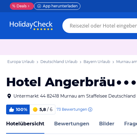
%
Deals
App herunterladen
Europa Urlaub
Deutschland Urlaub
Bayern Urlaub
Murnau am 
Hotel Angerbräu
Untermarkt 44 82418 Murnau am Staffelsee Deutschland
100%
5,8
/ 6
73
Bewertungen
Hotelübersicht
Bewertungen
Bilder
Frag