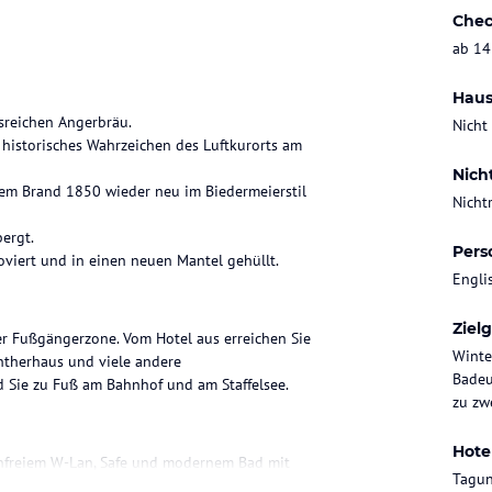
Chec
ab 14
Haus
sreichen Angerbräu.
Nicht
 historisches Wahrzeichen des Luftkurorts am
Nich
nem Brand 1850 wieder neu im Biedermeierstil
Nicht
ergt.
Pers
oviert und in einen neuen Mantel gehüllt.
Engli
Ziel
r Fußgängerzone. Vom Hotel aus erreichen Sie
Winte
ntherhaus und viele andere
Badeu
d Sie zu Fuß am Bahnhof und am Staffelsee.
zu zwe
Hote
tenfreiem W-Lan, Safe und modernem Bad mit
Tagun