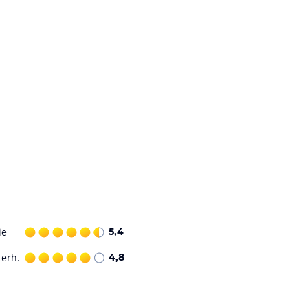
ie
5,4
terh.
4,8