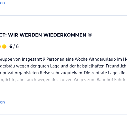
len
CT: WIR WERDEN WIEDERKOMMEN 😀
6
/ 6
 Gruppe von insgesamt 9 Personen eine Woche Wanderurlaub im Hot
ngerbräu wegen der guten Lage und der beispielhaften Freundlichkei
r privat organisieten Reise sehr zugutekam. Die zentrale Lage, di
möglichte, aber auch wegen des kurzen Weges zum Bahnhof Fahr
te, war ein weiterer Grund für die Wahl des Angerbräu.
len