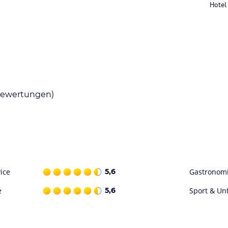
Hotel
. Zu regionalen und saisonale Speisen servieren
ftem Blick auf Estergebirge, Wetterstein mit
ewertungen)
e direkt am Haus.
ataloginformationen. Alle Angaben ohne
uchung die verbindlichen
Angebotsdetails
des
ice
5,6
Gastronom
e
5,6
Sport & Un