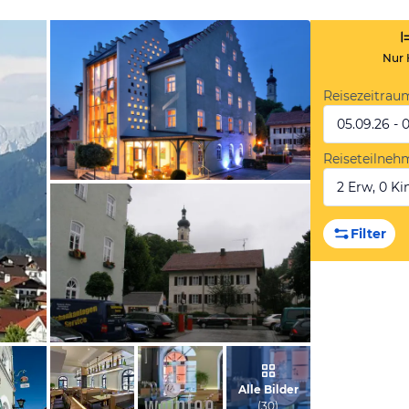
Nur 
Reisezeitrau
05.09.26 - 
Reiseteilneh
2 Erw, 0 Kin
vom Hotelier, Januar 2020
Filter
von Armin, Juli 2010
Alle Bilder
(
30
)