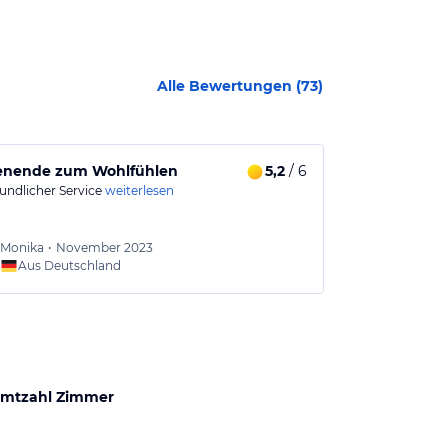
Alle Bewertungen (
73
)
nende zum Wohlfühlen
5,2
/ 6
ALMOST PE
undlicher Service
weiterlesen
Wir haben in e
Woche Wanderu
Monika
•
November 2023
Johan
Aus Deutschland
Aus
mtzahl Zimmer