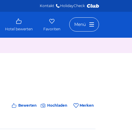
Kontakt
HolidayCheck 
Menü
Hotel bewerten
Favoriten
Bewerten
Hochladen
Merken