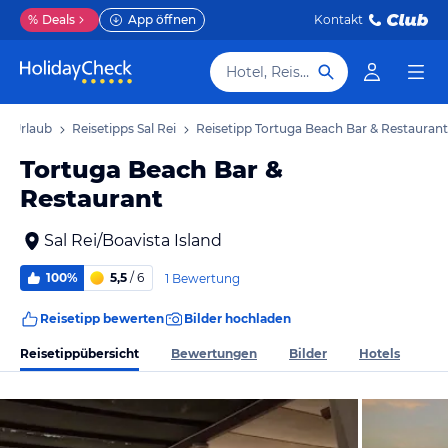
%
Deals
App öffnen
Kontakt
Hotel, Reiseziel
ei Urlaub
Reisetipps Sal Rei
Reisetipp Tortuga Beach Bar & Restaurant
Tortuga Beach Bar &
Restaurant
Sal Rei/Boavista Island
100%
5,5
/ 6
1 Bewertung
Reisetipp bewerten
Bilder hochladen
Reisetippübersicht
Bewertungen
Bilder
Hotels