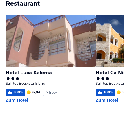
Restaurant
Hotel Luca Kalema
Hotel Ca Nico
Sal Rei, Boavista Island
Sal Rei, Boavista Is
100
%
6,0
/
6
100
%
5,6
/
17 Bew.
Zum Hotel
Zum Hotel