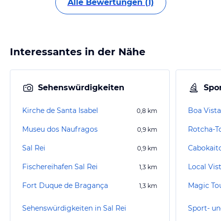
Alle Bewertungen (1)
Interessantes in der Nähe
Sehenswürdigkeiten
Spor
Kirche de Santa Isabel
Boa Vista
0,8
km
Museu dos Naufragos
Rotcha-T
0,9
km
Sal Rei
Cabokait
0,9
km
Fischereihafen Sal Rei
Local Vis
1,3
km
Fort Duque de Bragança
Magic To
1,3
km
Sehenswürdigkeiten in Sal Rei
Sport- un