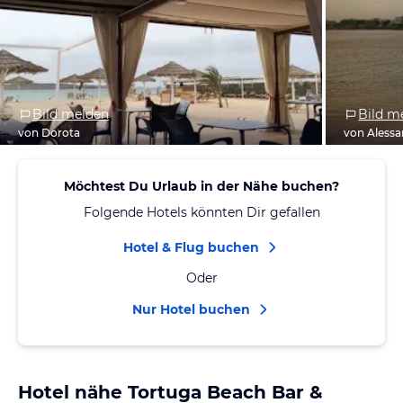
Bild melden
Bild m
von Dorota
von Aless
Möchtest Du Urlaub in der Nähe buchen?
Folgende Hotels könnten Dir gefallen
Hotel & Flug buchen
Oder
Nur Hotel buchen
Hotel nähe Tortuga Beach Bar &