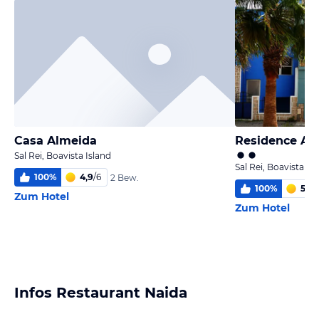
Casa Almeida
Residence A 
Sal Rei, Boavista Island
Sal Rei, Boavista Is
100
%
4,9
/
6
2 Bew.
100
%
5,7
/
Zum Hotel
Zum Hotel
Infos Restaurant Naida