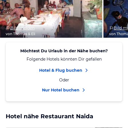
Bild melden
Bild m
von Thomas & Eli
von Thomas
Möchtest Du Urlaub in der Nähe buchen?
Folgende Hotels könnten Dir gefallen
Hotel & Flug buchen
Oder
Nur Hotel buchen
Hotel nähe Restaurant Naida