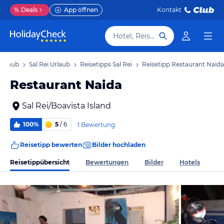
%
Deals
App öffnen
Kontakt
Hotel, Reiseziel
 Urlaub
Sal Rei Urlaub
Reisetipps Sal Rei
Reisetipp Restaurant Naida
Restaurant Naida
Sal Rei/Boavista Island
100%
5
/ 6
1 Bewertung
Reisetipp bewerten
Bilder hochladen
Reisetippübersicht
Bewertungen
Bilder
Hotels