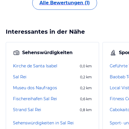
Alle Bewertungen (1)
Interessantes in der Nähe
Sehenswürdigkeiten
Spor
Kirche de Santa Isabel
0,0
km
Sal Rei
Baobab T
0,2
km
Museu dos Naufragos
Local Vis
0,2
km
Fischereihafen Sal Rei
Fitness C
0,6
km
Strand Sal Rei
Cabokait
0,8
km
Sehenswürdigkeiten in Sal Rei
Sport- un